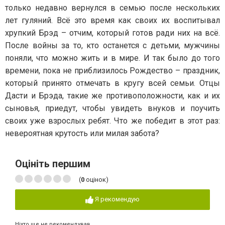
только недавно вернулся в семью после нескольких
лет гуляний. Всё это время как своих их воспитывал
хрупкий Брэд – отчим, который готов ради них на всё.
После войны за то, кто останется с детьми, мужчины
поняли, что можно жить и в мире. И так было до того
времени, пока не приблизилось Рождество – праздник,
который принято отмечать в кругу всей семьи. Отцы
Дасти и Брэда, такие же противоположности, как и их
сыновья, приедут, чтобы увидеть внуков и поучить
своих уже взрослых ребят. Что же победит в этот раз:
невероятная крутость или милая забота?
Оцініть першим
(
0
оцінок)
Я рекомендую
Ніхто ще не рекомендував