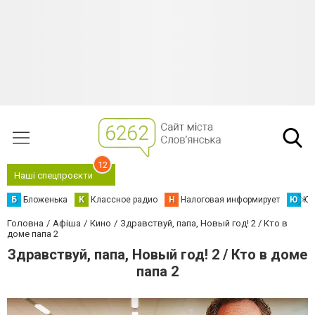
12
Наші спецпроєкти
Б
Бложенька
К
Классное радио
Н
Налоговая информирует
Ю
Юс
Головна
Афіша
Кино
Здравствуй, папа, Новый год! 2 / Кто в
доме папа 2
Здравствуй, папа, Новый год! 2 / Кто в доме
папа 2