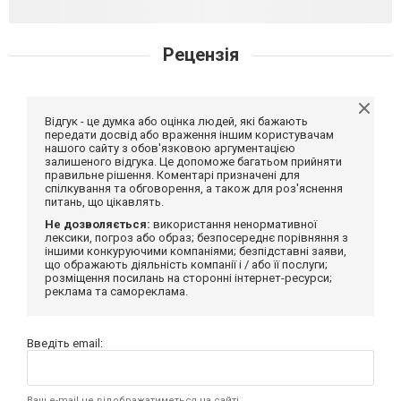
Рецензія
Відгук - це думка або оцінка людей, які бажають
передати досвід або враження іншим користувачам
нашого сайту з обов'язковою аргументацією
залишеного відгука. Це допоможе багатьом прийняти
правильне рішення. Коментарі призначені для
спілкування та обговорення, а також для роз'яснення
питань, що цікавлять.
Не дозволяється:
використання ненормативної
лексики, погроз або образ; безпосереднє порівняння з
іншими конкуруючими компаніями; безпідставні заяви,
що ображають діяльність компанії і / або її послуги;
розміщення посилань на сторонні інтернет-ресурси;
реклама та самореклама.
Введіть email:
Ваш e-mail не відображатиметься на сайті