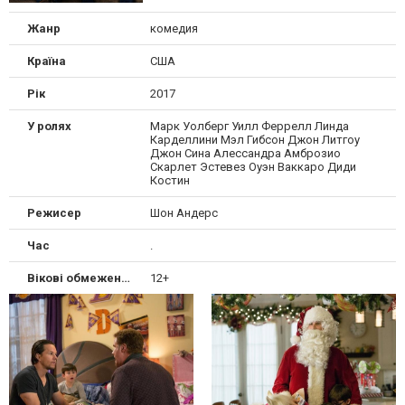
Жанр
комедия
Країна
США
Рік
2017
У ролях
Марк Уолберг Уилл Феррелл Линда
Карделлини Мэл Гибсон Джон Литгоу
Джон Сина Алессандра Амброзио
Скарлет Эстевез Оуэн Ваккаро Диди
Костин
Режисер
Шон Андерс
Час
.
Вікові обмеження
12+