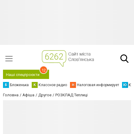
12
Наші спецпроєкти
Б
Бложенька
К
Классное радио
Н
Налоговая информирует
Ю
Юс
Головна
Афіша
Другое
РОЗКЛАД Теплиці