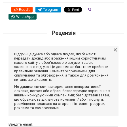
Reddit
Telegram
Viber
WhatsApp
Рецензія
Відгук - це думка або оцінка людей, які бажають
передати досвід або враження іншим користувачам
нашого сайту з обов'язковою аргументацією
залишеного відгука. Це допоможе багатьом прийняти
правильне рішення. Коментарі призначені для
спілкування та обговорення, а також для роз'яснення
питань, що цікавлять.
Не дозволяється:
використання ненормативної
лексики, погроз або образ; безпосереднє порівняння з
іншими конкуруючими компаніями; безпідставні заяви,
що ображають діяльність компанії і / або її послуги;
розміщення посилань на сторонні інтернет-ресурси;
реклама та самореклама.
Введіть email: