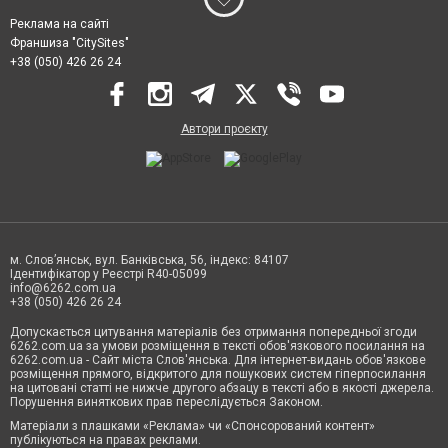
Реклама на сайті
Франшиза "CitySites"
+38 (050) 426 26 24
Автори проєкту
м. Слов’янськ, вул. Банківська, 56, індекс: 84107
Ідентифікатор у Реєстрі R40-05099
info@6262.com.ua
+38 (050) 426 26 24
Допускається цитування матеріалів без отримання попередньої згоди
6262.com.ua за умови розміщення в тексті обов'язкового посилання на
6262.com.ua - Сайт міста Слов'янська. Для інтернет-видань обов'язкове
розміщення прямого, відкритого для пошукових систем гіперпосилання
на цитовані статті не нижче другого абзацу в тексті або в якості джерела.
Порушення виняткових прав переслідується Законом.
Матеріали з плашками «Реклама» чи «Спонсорований контент»
публікуються на правах реклами.