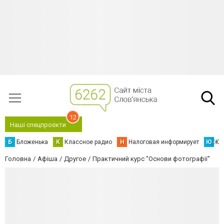
12
Наші спецпроєкти
Б
Бложенька
К
Классное радио
Н
Налоговая информирует
Ю
Юс
Головна
Афіша
Другое
Практичний курс "Основи фотографії"