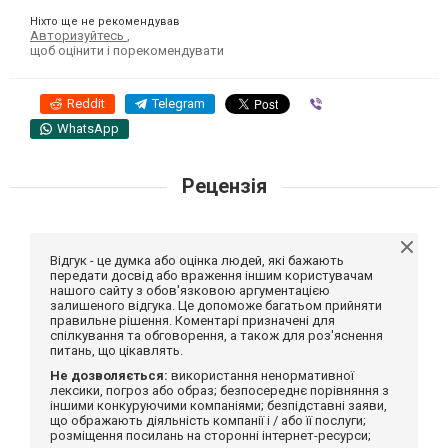
Ніхто ще не рекомендував
Авторизуйтесь
,
щоб оцінити і порекомендувати
Reddit
Telegram
Viber
WhatsApp
Рецензія
Відгук - це думка або оцінка людей, які бажають
передати досвід або враження іншим користувачам
нашого сайту з обов'язковою аргументацією
залишеного відгука. Це допоможе багатьом прийняти
правильне рішення. Коментарі призначені для
спілкування та обговорення, а також для роз'яснення
питань, що цікавлять.
Не дозволяється:
використання ненормативної
лексики, погроз або образ; безпосереднє порівняння з
іншими конкуруючими компаніями; безпідставні заяви,
що ображають діяльність компанії і / або її послуги;
розміщення посилань на сторонні інтернет-ресурси;