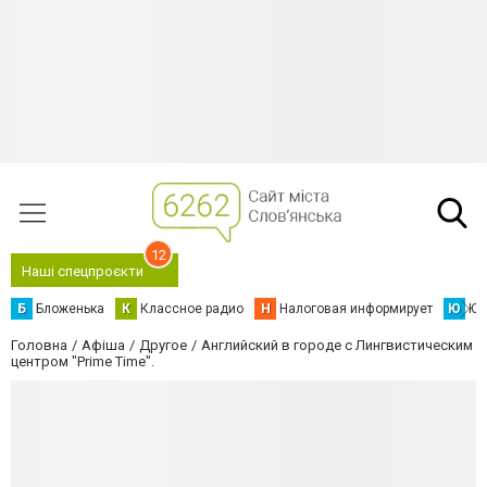
12
Наші спецпроєкти
Б
Бложенька
К
Классное радио
Н
Налоговая информирует
Ю
Юс
Головна
Афіша
Другое
Английский в городе с Лингвистическим
центром "Prime Time".