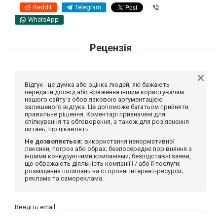
Reddit
Telegram
Viber
WhatsApp
Рецензія
Відгук - це думка або оцінка людей, які бажають
передати досвід або враження іншим користувачам
нашого сайту з обов'язковою аргументацією
залишеного відгука. Це допоможе багатьом прийняти
правильне рішення. Коментарі призначені для
спілкування та обговорення, а також для роз'яснення
питань, що цікавлять.
Не дозволяється:
використання ненормативної
лексики, погроз або образ; безпосереднє порівняння з
іншими конкуруючими компаніями; безпідставні заяви,
що ображають діяльність компанії і / або її послуги;
розміщення посилань на сторонні інтернет-ресурси;
реклама та самореклама.
Введіть email: