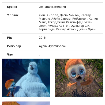
Країна
Исландия, Бельгия
У ролях
Донья Кролл, Дебби Чейзен, Каспер
Майклс, Айэйн Стюарт Робертсон, Колин
Мейс, Джорджина Сатклифф, Грэхэм
Йорк, Ричард Коттон, Оулавюр С.К.
Торвальдс, Кайзер Ахтар, Джэми Орам
Рік
2018
Режисер
Аудни Аусгейрссон
Час
.