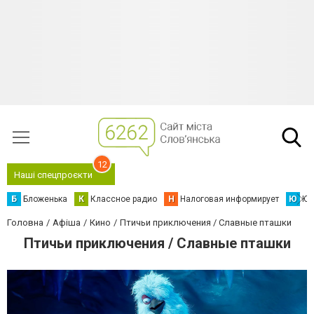
12
Наші спецпроєкти
Б
Бложенька
К
Классное радио
Н
Налоговая информирует
Ю
Юс
Головна
Афіша
Кино
Птичьи приключения / Славные пташки
Птичьи приключения / Славные пташки