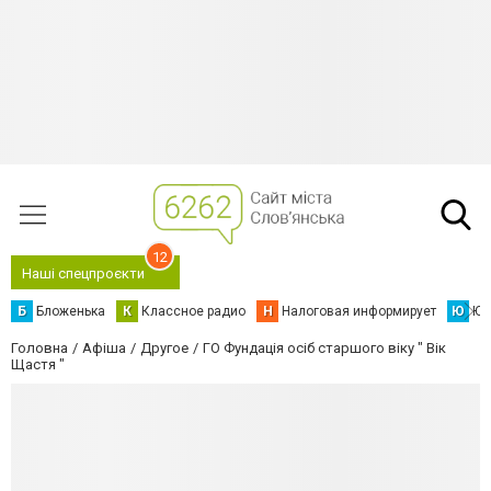
12
Наші спецпроєкти
Б
Бложенька
К
Классное радио
Н
Налоговая информирует
Ю
Юс
Головна
Афіша
Другое
ГО Фундація осіб старшого віку " Вік
Щастя "