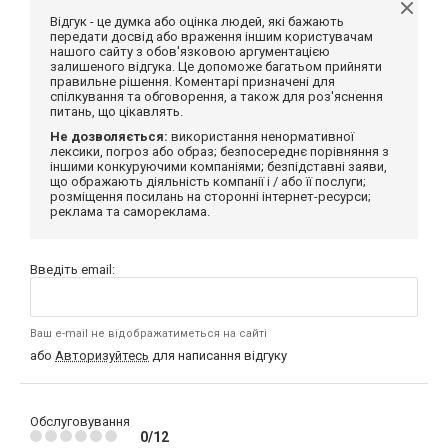
Відгук - це думка або оцінка людей, які бажають
передати досвід або враження іншим користувачам
нашого сайту з обов'язковою аргументацією
залишеного відгука. Це допоможе багатьом прийняти
правильне рішення. Коментарі призначені для
спілкування та обговорення, а також для роз'яснення
питань, що цікавлять.
Не дозволяється:
використання ненормативної
лексики, погроз або образ; безпосереднє порівняння з
іншими конкуруючими компаніями; безпідставні заяви,
що ображають діяльність компанії і / або її послуги;
розміщення посилань на сторонні інтернет-ресурси;
реклама та самореклама.
Введіть email:
Ваш e-mail не відображатиметься на сайті
або
Авторизуйтесь
для написання відгуку
Обслуговування
0/12