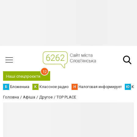
12
Наші спецпроєкти
Б
Бложенька
К
Классное радио
Н
Налоговая информирует
Ю
Юс
Головна
Афіша
Другое
TOP PLACE