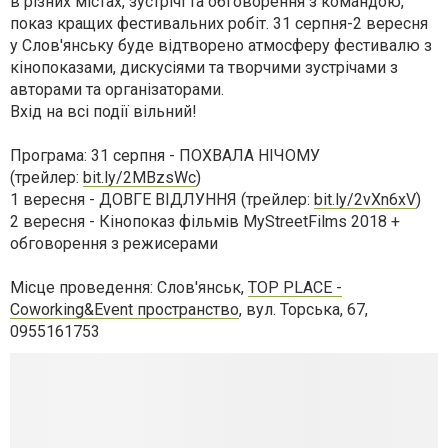
в різних містах, зустрічі та обговорення з командою,
показ кращих фестивальних робіт. 31 серпня-2 вересня
у Слов'янську буде відтворено атмосферу фестивалю з
кінопоказами, дискусіями та творчими зустрічами з
авторами та організаторами.
Вхід на всі події вільний!
Програма: 31 серпня - ПОХВАЛА НІЧОМУ
(трейлер:
bit.ly/2MBzsWc
)
1 вересня - ДОВГЕ ВІДЛУННЯ (трейлер:
bit.ly/2vXn6xV
)
2 вересня - Кінопоказ фільмів MyStreetFilms 2018 +
обговорення з режисерами
Місце проведення: Слов'янськ,
TOP PLACE -
Coworking&Event пространство
, вул. Торська, 67,
0955161753