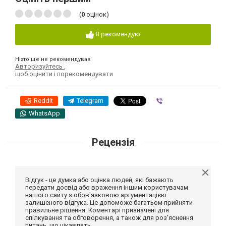
(
0
оцінок)
Я рекомендую
Ніхто ще не рекомендував
Авторизуйтесь
,
щоб оцінити і порекомендувати
Reddit
Telegram
Viber
WhatsApp
Рецензія
Відгук - це думка або оцінка людей, які бажають
передати досвід або враження іншим користувачам
нашого сайту з обов'язковою аргументацією
залишеного відгука. Це допоможе багатьом прийняти
правильне рішення. Коментарі призначені для
спілкування та обговорення, а також для роз'яснення
питань, що цікавлять.