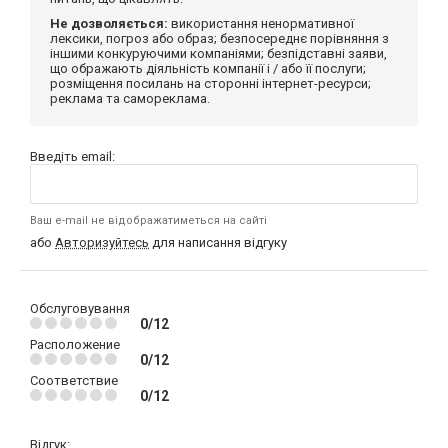
Не дозволяється:
використання ненормативної
лексики, погроз або образ; безпосереднє порівняння з
іншими конкуруючими компаніями; безпідставні заяви,
що ображають діяльність компанії і / або її послуги;
розміщення посилань на сторонні інтернет-ресурси;
реклама та самореклама.
Введіть email:
Ваш e-mail не відображатиметься на сайті
або
Авторизуйтесь
для написання відгуку
Обслуговування
0/12
Расположение
0/12
Соответствие
0/12
Відгук: