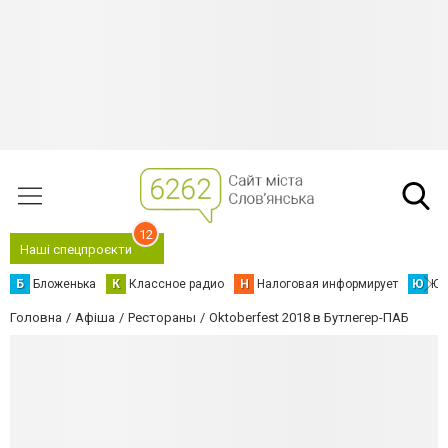
12
Наші спецпроєкти
Б
Бложенька
К
Классное радио
Н
Налоговая информирует
Ю
Юс
Головна
Афіша
Рестораны
Oktoberfest 2018 в Бутлегер-ПАБ