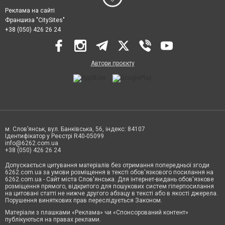
Реклама на сайті
Франшиза "CitySites"
+38 (050) 426 26 24
Автори проєкту
м. Слов’янськ, вул. Банківська, 56, індекс: 84107
Ідентифікатор у Реєстрі R40-05099
info@6262.com.ua
+38 (050) 426 26 24
Допускається цитування матеріалів без отримання попередньої згоди
6262.com.ua за умови розміщення в тексті обов'язкового посилання на
6262.com.ua - Сайт міста Слов'янська. Для інтернет-видань обов'язкове
розміщення прямого, відкритого для пошукових систем гіперпосилання
на цитовані статті не нижче другого абзацу в тексті або в якості джерела.
Порушення виняткових прав переслідується Законом.
Матеріали з плашками «Реклама» чи «Спонсорований контент»
публікуються на правах реклами.