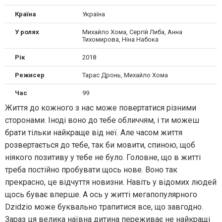
Країна
Україна
У ролях
Михайло Хома, Сергій Либа, Анна
Тихомирова, Ніна Набока
Рік
2018
Режисер
Тарас Дронь, Михайло Хома
Час
99
Життя до кожного з нас може повертатися різними
сторонами. Іноді воно до тебе обличчям, і ти можеш
брати тільки найкраще від неї. Але часом життя
розвертається до тебе, так би мовити, спиною, щоб
ніякого позитиву у тебе не було. Головне, що в житті
треба постійно пробувати щось нове. Воно так
прекрасно, це відчуття новизни. Навіть у відомих людей
щось буває вперше. А ось у житті мегапопулярного
Dzidzio може буквально трапитися все, що завгодно.
Зараз ця велика наївна дитина переживає не найкращі