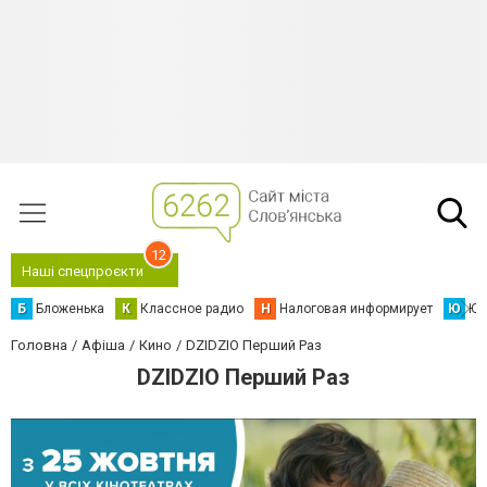
12
Наші спецпроєкти
Б
Бложенька
К
Классное радио
Н
Налоговая информирует
Ю
Юс
Головна
Афіша
Кино
DZIDZIO Перший Раз
DZIDZIO Перший Раз