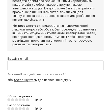
передати досвід або враження іншим користувачам
нашого сайту з обов'язковою аргументацією
залишеного відгука. Це допоможе багатьом прийняти
правильне рішення. Коментарі призначені для
спілкування та обговорення, а також для роз'яснення
питань, що цікавлять.
Не дозволяється:
використання ненормативної
лексики, погроз або образ; безпосереднє порівняння з
іншими конкуруючими компаніями; безпідставні заяви,
що ображають діяльність компанії і / або її послуги;
розміщення посилань на сторонні інтернет-ресурси;
реклама та самореклама.
Введіть email:
Ваш e-mail не відображатиметься на сайті
або
Авторизуйтесь
для написання відгуку
Обслуговування
0/12
Расположение
0/12