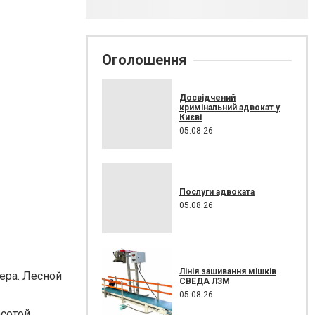
Оголошення
Досвідчений
кримінальний адвокат у
Києві
05.08.26
Послуги адвоката
05.08.26
Лінія зашивання мішків
ера. Лесной
СВЕДА ЛЗМ
05.08.26
асотой