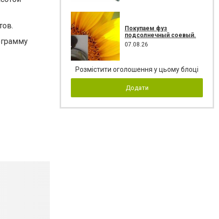
тов.
Покупаем фуз
подсолнечный соевый.
ограмму
07.08.26
Розмістити оголошення у цьому блоці
Додати