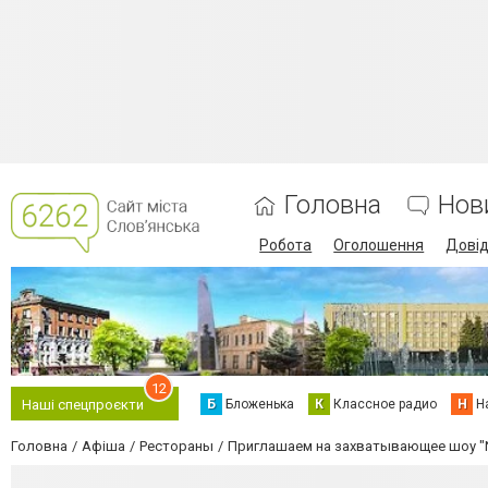
Головна
Нов
Робота
Оголошення
Дові
12
Б
Бложенька
К
Классное радио
Н
Н
Наші спецпроєкти
Головна
Афіша
Рестораны
Приглашаем на захватывающее шоу "N