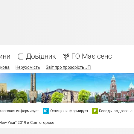
ини
Довідник
ГО Має сенс
дкова
Нерухомість
Звіт про прозорість JTI
алоговая информирует
Ю
Юстиция информирует
Б
Беседы о здоровье
ew Year" 2019 в Святогорске