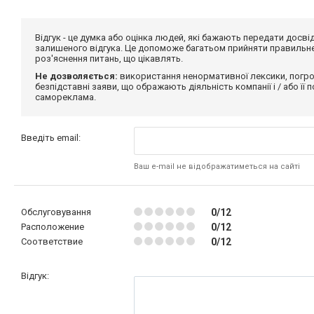
Відгук - це думка або оцінка людей, які бажають передати дос
залишеного відгука. Це допоможе багатьом прийняти правильне 
роз'яснення питань, що цікавлять.
Не дозволяється:
використання ненормативної лексики, погро
безпідставні заяви, що ображають діяльність компанії і / або її
самореклама.
Введіть email:
Ваш e-mail не відображатиметься на сайті
Обслуговування
0/12
Расположение
0/12
Соответствие
0/12
Відгук: