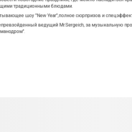
тоящими традиционными блюдами.
тывающее шоу "New Year",полное сюрпризов и спецэффек
епревзойденный ведущий Mr.Sergeich, за музыкальную пр
оманодром".