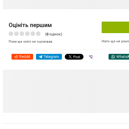
Оцініть першим
(
0
оцінок)
Ніхто ще не рек
Поки ще ніхто не оцінював
Reddit
Telegram
Viber
Whats