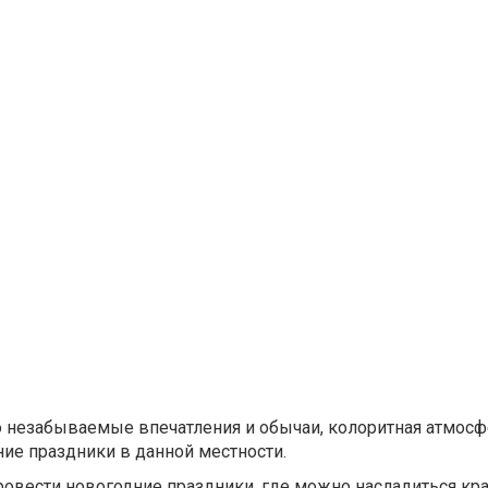
о незабываемые впечатления и обычаи, колоритная атмосф
ние праздники в данной местности.
провести новогодние праздники, где можно насладиться кр