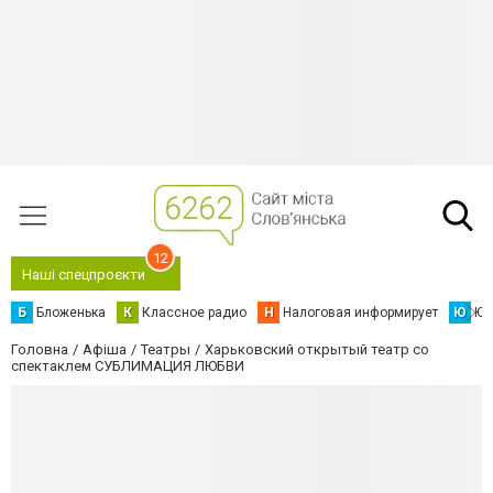
12
Наші спецпроєкти
Б
Бложенька
К
Классное радио
Н
Налоговая информирует
Ю
Юс
Головна
Афіша
Театры
Харьковский открытый театр со
спектаклем СУБЛИМАЦИЯ ЛЮБВИ