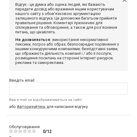
Відгук - це думка або оцінка людей, які бажають
передати досвід або враження іншим користувачам
нашого сайту з обов'язковою аргументацією
залишеного відгука. Це допоможе багатьом прийняти
правильне рішення. Коментарі призначені для
спілкування та обговорення, а також для роз'яснення
питань, що цікавлять.
Не дозволяється:
використання ненормативної
лексики, погроз або образ; безпосереднє порівняння з
іншими конкуруючими компаніями; безпідставні заяви,
що ображають діяльність компанії і / або її послуги;
розміщення посилань на сторонні інтернет-ресурси;
реклама та самореклама.
Введіть email:
Ваш e-mail не відображатиметься на сайті
або
Авторизуйтесь
для написання відгуку
Обслуговування
0/12