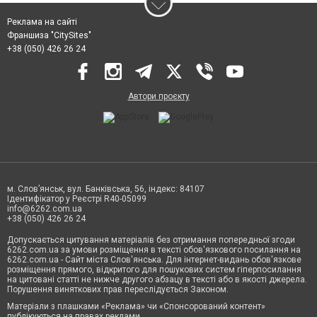
Реклама на сайті
Франшиза "CitySites"
+38 (050) 426 26 24
Автори проєкту
м. Слов’янськ, вул. Банківська, 56, індекс: 84107
Ідентифікатор у Реєстрі R40-05099
info@6262.com.ua
+38 (050) 426 26 24
Допускається цитування матеріалів без отримання попередньої згоди
6262.com.ua за умови розміщення в тексті обов'язкового посилання на
6262.com.ua - Сайт міста Слов'янська. Для інтернет-видань обов'язкове
розміщення прямого, відкритого для пошукових систем гіперпосилання
на цитовані статті не нижче другого абзацу в тексті або в якості джерела.
Порушення виняткових прав переслідується Законом.
Матеріали з плашками «Реклама» чи «Спонсорований контент»
публікуються на правах реклами.