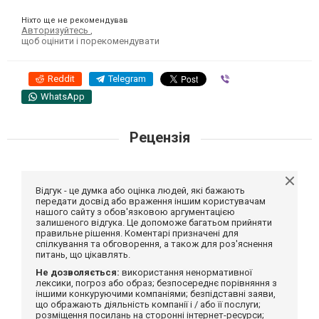
Ніхто ще не рекомендував
Авторизуйтесь
,
щоб оцінити і порекомендувати
Reddit
Telegram
Viber
WhatsApp
Рецензія
Відгук - це думка або оцінка людей, які бажають
передати досвід або враження іншим користувачам
нашого сайту з обов'язковою аргументацією
залишеного відгука. Це допоможе багатьом прийняти
правильне рішення. Коментарі призначені для
спілкування та обговорення, а також для роз'яснення
питань, що цікавлять.
Не дозволяється:
використання ненормативної
лексики, погроз або образ; безпосереднє порівняння з
іншими конкуруючими компаніями; безпідставні заяви,
що ображають діяльність компанії і / або її послуги;
розміщення посилань на сторонні інтернет-ресурси;