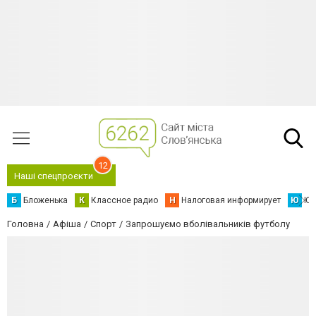
12
Наші спецпроєкти
Б
Бложенька
К
Классное радио
Н
Налоговая информирует
Ю
Юс
Головна
Афіша
Спорт
Запрошуємо вболівальників футболу