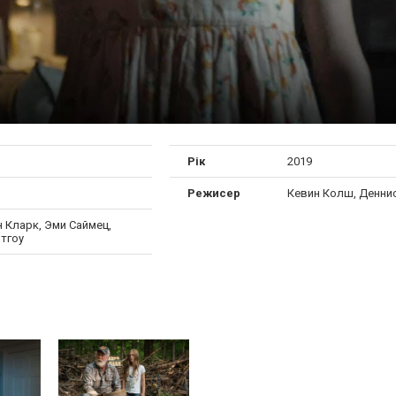
Рік
2019
Режисер
Кевин Колш, Денни
 Кларк, Эми Саймец,
тгоу