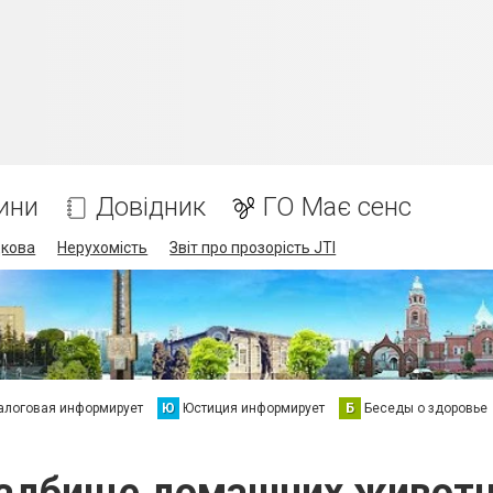
ини
Довідник
ГО Має сенс
дкова
Нерухомість
Звіт про прозорість JTI
алоговая информирует
Ю
Юстиция информирует
Б
Беседы о здоровье