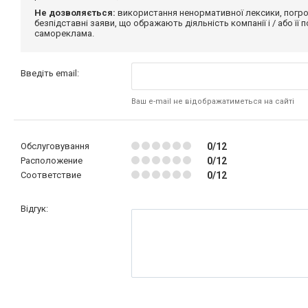
Не дозволяється:
використання ненормативної лексики, погро
безпідставні заяви, що ображають діяльність компанії і / або її
самореклама.
Введіть email:
Ваш e-mail не відображатиметься на сайті
Обслуговування
0/12
Расположение
0/12
Соответствие
0/12
Відгук: