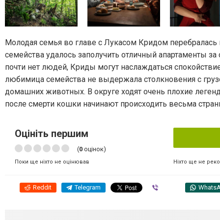
Молодая семья во главе с Лукасом Кридом перебралась
семейства удалось заполучить отличный апартаменты за 
почти нет людей, Криды могут наслаждаться спокойствие
любимица семейства не выдержала столкновения с груз
домашних животных. В округе ходят очень плохие легенды
после смерти кошки начинают происходить весьма стра
Оцініть першим
(
0
оцінок)
Ніхто ще не рек
Поки ще ніхто не оцінював
Reddit
Telegram
Viber
Whats