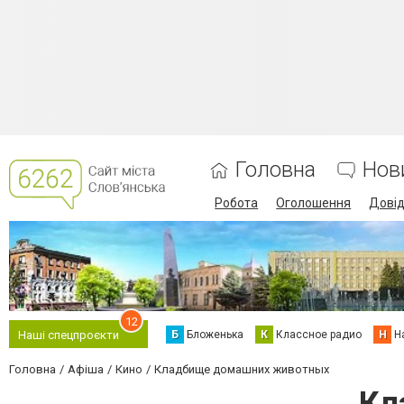
Головна
Нов
Робота
Оголошення
Дові
12
Б
Бложенька
К
Классное радио
Н
Н
Наші спецпроєкти
Головна
Афіша
Кино
Кладбище домашних животных