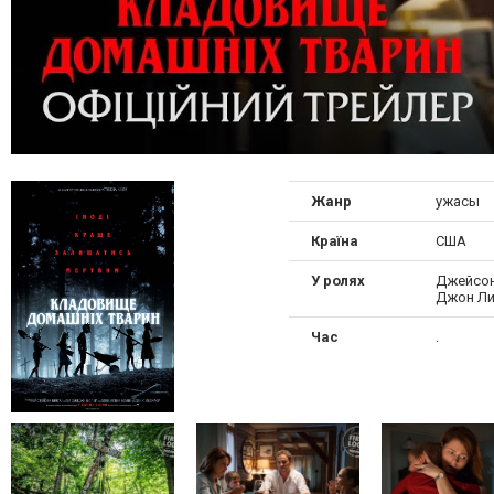
Жанр
ужасы
Країна
США
У ролях
Джейсон
Джон Ли
Час
.