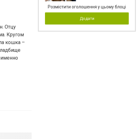
Розмістити оголошення у цьому блоці
Додати
н. Отцу
ма. Кругом
ла кошка –
кладбище
о именно