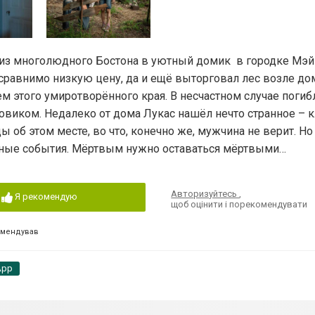
 из многолюдного Бостона в уютный домик в городке Мэй
сравнимо низкую цену, да и ещё выторговал лес возле до
м этого умиротворённого края. В несчастном случае погиб
овиком. Недалеко от дома Лукас нашёл нечто странное – 
 об этом месте, во что, конечно же, мужчина не верит. Н
нные события. Мёртвым нужно оставаться мёртвыми…
Авторизуйтесь
,
Я рекомендую
щоб оцінити і порекомендувати
омендував
App