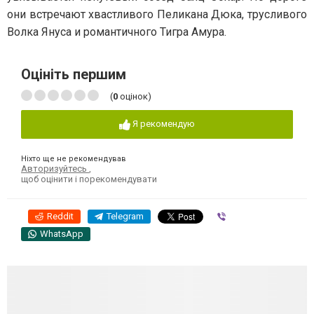
они встречают хвастливого Пеликана Дюка, трусливого
Волка Януса и романтичного Тигра Амура.
Оцініть першим
(
0
оцінок)
Я рекомендую
Ніхто ще не рекомендував
Авторизуйтесь
,
щоб оцінити і порекомендувати
Reddit
Telegram
Viber
WhatsApp