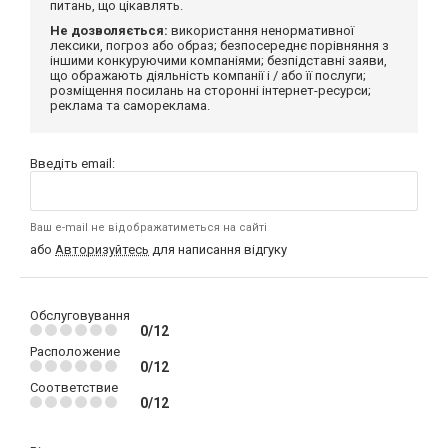
питань, що цікавлять.
Не дозволяється:
використання ненормативної
лексики, погроз або образ; безпосереднє порівняння з
іншими конкуруючими компаніями; безпідставні заяви,
що ображають діяльність компанії і / або її послуги;
розміщення посилань на сторонні інтернет-ресурси;
реклама та самореклама.
Введіть email:
Ваш e-mail не відображатиметься на сайті
або
Авторизуйтесь
для написання відгуку
Обслуговування
0/12
Расположение
0/12
Соответствие
0/12