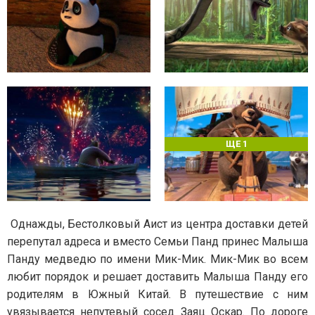
ЩЕ 1
Однажды, Бестолковый Аист из центра доставки детей
перепутал адреса и вместо Семьи Панд принес Малыша
Панду медведю по имени Мик-Мик. Мик-Мик во всем
любит порядок и решает доставить Малыша Панду его
родителям в Южный Китай. В путешествие с ним
увязывается непутевый сосед Заяц Оскар. По дороге