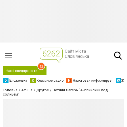
12
Наші спецпроєкти
Б
Бложенька
К
Классное радио
Н
Налоговая информирует
Ю
Юс
Головна
Афіша
Другое
Летний Лагерь "Английский под
солнцем"