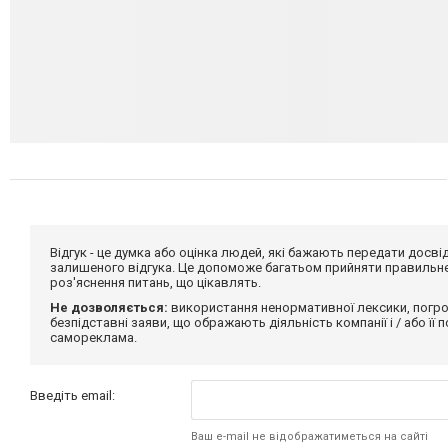
Відгук - це думка або оцінка людей, які бажають передати дос
залишеного відгука. Це допоможе багатьом прийняти правильне 
роз'яснення питань, що цікавлять.
Не дозволяється:
використання ненормативної лексики, погро
безпідставні заяви, що ображають діяльність компанії і / або її
самореклама.
Введіть email:
Ваш e-mail не відображатиметься на сайті