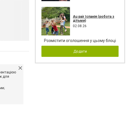
Au pair Іспанія (робота з
дітьми)
02.08.26
Розмістити оголошення у цьому блоці
Додати
ментацією
ж для
ми;