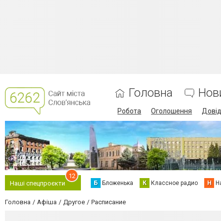
Головна
Нов
Робота
Оголошення
Дові
12
Б
Бложенька
К
Классное радио
Н
Н
Наші спецпроєкти
Головна
Афіша
Другое
Расписание