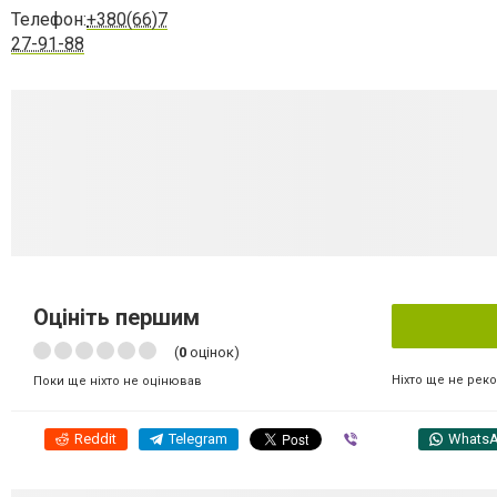
Телефон:
+380(66)7
27-91-88
Оцініть першим
(
0
оцінок)
Ніхто ще не рек
Поки ще ніхто не оцінював
Reddit
Telegram
Viber
Whats