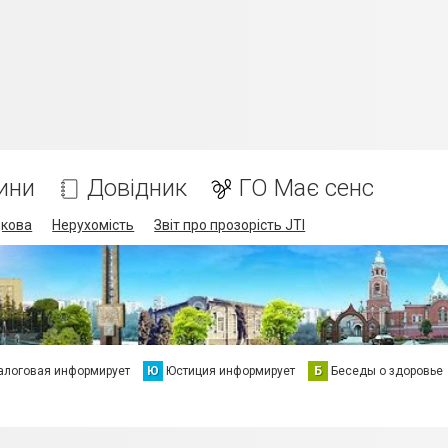
ини
Довідник
ГО Має сенс
дкова
Нерухомість
Звіт про прозорість JTI
алоговая информирует
Ю
Юстиция информирует
Б
Беседы о здоровье