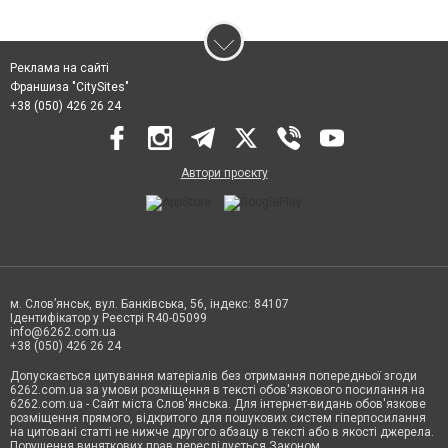
Реклама на сайті
Франшиза "CitySites"
+38 (050) 426 26 24
Автори проєкту
м. Слов’янськ, вул. Банківська, 56, індекс: 84107
Ідентифікатор у Реєстрі R40-05099
info@6262.com.ua
+38 (050) 426 26 24
Допускається цитування матеріалів без отримання попередньої згоди
6262.com.ua за умови розміщення в тексті обов'язкового посилання на
6262.com.ua - Сайт міста Слов'янська. Для інтернет-видань обов'язкове
розміщення прямого, відкритого для пошукових систем гіперпосилання
на цитовані статті не нижче другого абзацу в тексті або в якості джерела.
Порушення виняткових прав переслідується Законом.