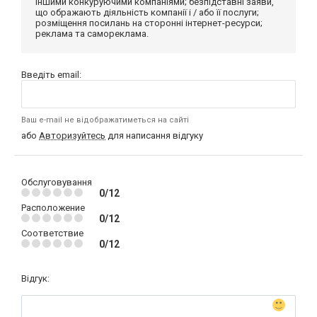
іншими конкуруючими компаніями; безпідставні заяви,
що ображають діяльність компанії і / або її послуги;
розміщення посилань на сторонні інтернет-ресурси;
реклама та самореклама.
Введіть email:
Ваш e-mail не відображатиметься на сайті
або
Авторизуйтесь
для написання відгуку
Обслуговування
0/12
Расположение
0/12
Соответствие
0/12
Відгук: