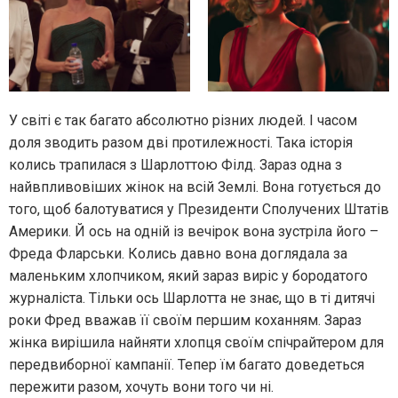
У світі є так багато абсолютно різних людей. І часом
доля зводить разом дві протилежності. Така історія
колись трапилася з Шарлоттою Філд. Зараз одна з
найвпливовіших жінок на всій Землі. Вона готується до
того, щоб балотуватися у Президенти Сполучених Штатів
Америки. Й ось на одній із вечірок вона зустріла його –
Фреда Фларськи. Колись давно вона доглядала за
маленьким хлопчиком, який зараз виріс у бородатого
журналіста. Тільки ось Шарлотта не знає, що в ті дитячі
роки Фред вважав її своїм першим коханням. Зараз
жінка вирішила найняти хлопця своїм спічрайтером для
передвиборної кампанії. Тепер їм багато доведеться
пережити разом, хочуть вони того чи ні.