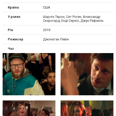
Країна
США
У ролях
Шарліз Терон, Сет Роген, Александр
Скарсгард, Енді Серкіс, Джун Рафаель
Рік
2019
Режисер
Джонатан Левін
Час
.