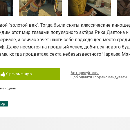
вой "золотой век". Тогда были сняты классические кинош
дим этот мир глазами популярного актёра Рика Далтона и 
ериале, а сейчас хочет найти себе подходящее место сред
фф. Даже несмотря на прошлый успех, добиться нового бу
время, когда процветала секта небезызвестного Чарльза Мэ
Авторизуйтесь
,
Я рекомендую
щоб оцінити і порекомендувати
омендував
App