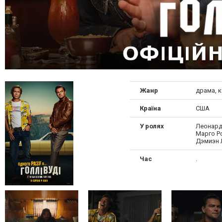
Жанр
драма, 
Країна
США
У ролях
Леонард
Марго Р
Дэмиэн 
Час
.