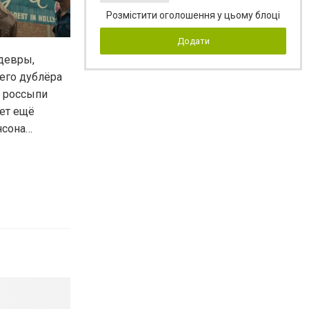
Розмістити оголошення у цьому блоці
Додати
едевры,
его дублёра
и россыпи
дет ещё
нсона…