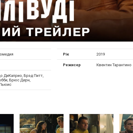
комедия
Рік
2019
Режисер
Квентин Тарантино
о ДиКаприо, Брэд Питт,
обби, Брюс Дерн,
Льюис