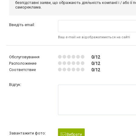
безпідставні заяви, що ображають діяльність компанії і / або її
самореклама.
Введіть email:
Ваш e-mail не відображатиметься на сайті
Обслуговування
0/12
Расположение
0/12
Соответствие
0/12
Відгук:
Завантажити фото:
Вибрати