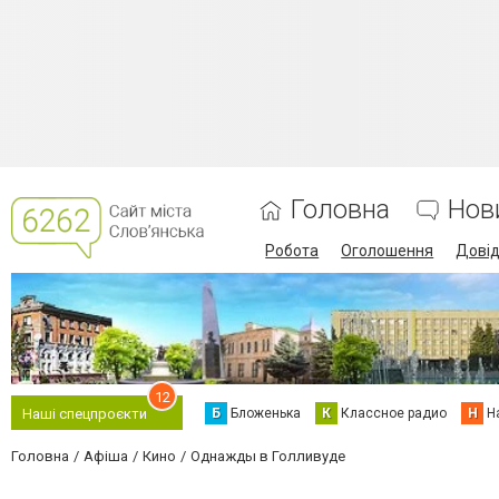
Головна
Нов
Робота
Оголошення
Дові
12
Б
Бложенька
К
Классное радио
Н
Н
Наші спецпроєкти
Головна
Афіша
Кино
Однажды в Голливуде