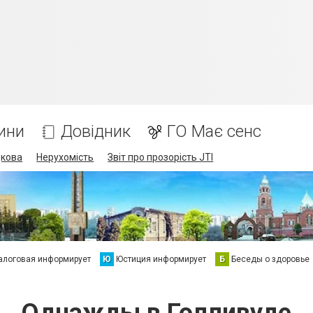
ини
Довідник
ГО Має сенс
дкова
Нерухомість
Звіт про прозорість JTI
алоговая информирует
Ю
Юстиция информирует
Б
Беседы о здоровье