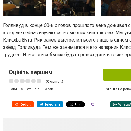
Голливуд в конце 60-ых годов прошлого века доживал с
которые сейчас изучаются во многих киношколах. Мы уви
Клиффа Бута. Рик ранее выстрелил всего лишь в одном с
звёзд Голливуда. Тем же занимается и его напарник Кли
труднее. И все эти события будут происходить в то же 
Оцініть першим
(
0
оцінок)
Ніхто ще не рек
Поки ще ніхто не оцінював
Reddit
Telegram
Viber
Whats