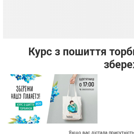
Курс з пошиття торб
збере
Якщо вас дістала присутність