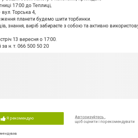
тниці 17:00 до Теплиці,
- вул. Торська 4,
еження планети будемо шити торбинки.
ів, знання, виріб забираєте з собою та активно використов
тріч 13 вересня о 17:00.
 за н. т. 066 500 50 20
Авторизуйтесь
,
Я рекомендую
щоб оцінити і порекомендувати
омендував