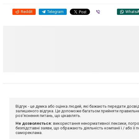
Reddit
Telegram
Viber
Whats
Відгук - це думка або оцінка людей, які бажають передати дос
залишеного відгука. Це допоможе багатьом прийняти правильне 
роз'яснення питань, що цікавлять.
Не дозволяється:
використання ненормативної лексики, погро
безпідставні заяви, що ображають діяльність компанії і / або її
самореклама.