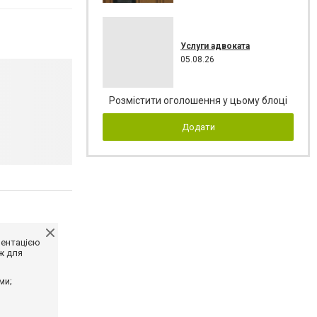
Услуги адвоката
05.08.26
Розмістити оголошення у цьому блоці
Додати
ментацією
ж для
ми;