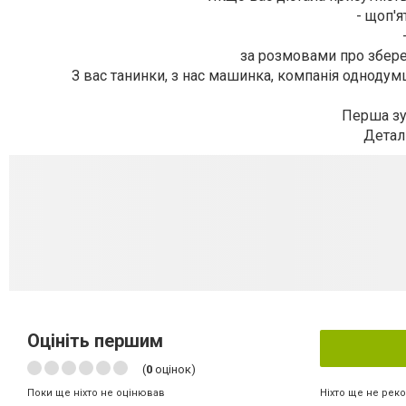
- щоп'я
за розмовами про збер
З вас танинки, з нас машинка, компанія однодумц
Перша зус
Деталі
Оцініть першим
(
0
оцінок)
Ніхто ще не рек
Поки ще ніхто не оцінював