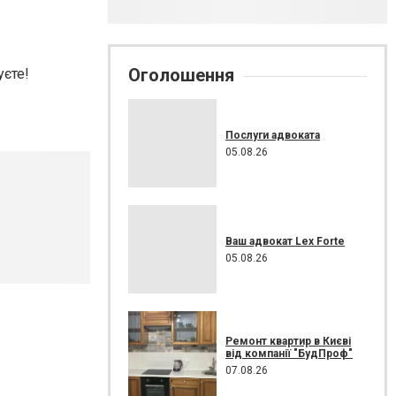
Оголошення
уєте!
Послуги адвоката
05.08.26
Ваш адвокат Lex Forte
05.08.26
Ремонт квартир в Києві
від компанії "БудПроф"
07.08.26