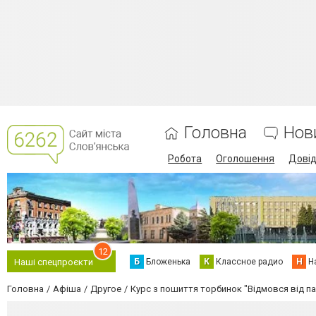
Головна
Нов
Робота
Оголошення
Дові
12
Б
Бложенька
К
Классное радио
Н
Н
Наші спецпроєкти
Головна
Афіша
Другое
Курс з пошиття торбинок "Відмовся від па