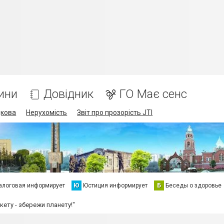
ини
Довідник
ГО Має сенс
дкова
Нерухомість
Звіт про прозорість JTI
алоговая информирует
Ю
Юстиция информирует
Б
Беседы о здоровье
кету - збережи планету!"