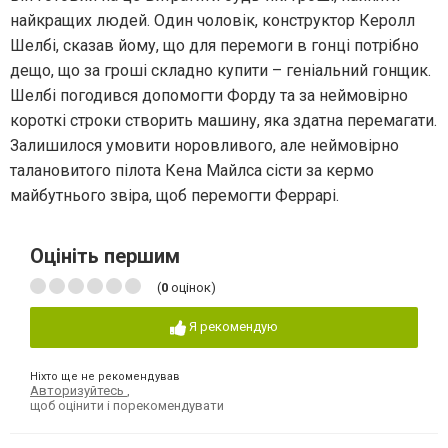
найкращих людей. Один чоловік, конструктор Керолл
Шелбі, сказав йому, що для перемоги в гонці потрібно
дещо, що за гроші складно купити – геніальний гонщик.
Шелбі погодився допомогти Форду та за неймовірно
короткі строки створить машину, яка здатна перемагати.
Залишилося умовити норовливого, але неймовірно
талановитого пілота Кена Майлса сісти за кермо
майбутнього звіра, щоб перемогти Феррарі.
Оцініть першим
(
0
оцінок)
Я рекомендую
Ніхто ще не рекомендував
Авторизуйтесь
,
щоб оцінити і порекомендувати