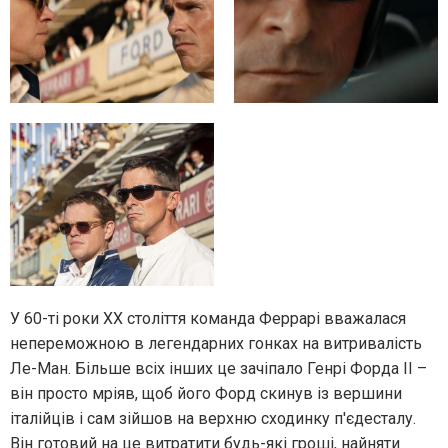
У 60-ті роки ХХ століття команда Феррарі вважалася
непереможною в легендарних гонках на витривалість
Ле-Ман. Більше всіх інших це зачіпало Генрі Форда II –
він просто мріяв, щоб його Форд скинув із вершини
італійців і сам зійшов на верхню сходинку п'єдесталу.
Він готовий на це витратити будь-які гроші, найняти