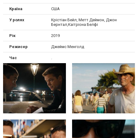
Країна
США
У ролях
Крістіан Бейл, Метт Деймон, Джон
Бернтал,Каітріона Белфі
Рік
2019
Режисер
Джеймс Менголд
Час
.