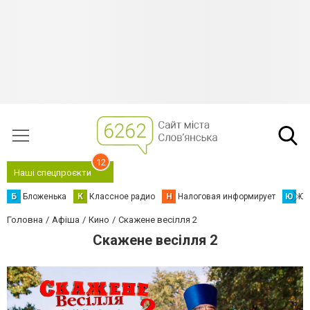
12
Наші спецпроєкти
Б
Бложенька
К
Классное радио
Н
Налоговая информирует
Ю
Юс
Головна
Афіша
Кино
Скажене весілля 2
Скажене весілля 2