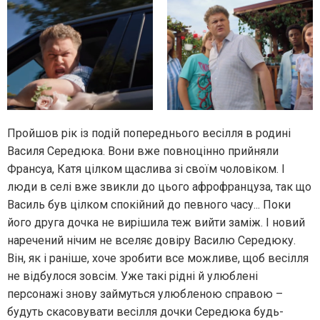
Пройшов рік із подій попереднього весілля в родині
Василя Середюка. Вони вже повноцінно прийняли
Франсуа, Катя цілком щаслива зі своїм чоловіком. І
люди в селі вже звикли до цього афрофранцуза, так що
Василь був цілком спокійний до певного часу... Поки
його друга дочка не вирішила теж вийти заміж. І новий
наречений нічим не вселяє довіру Василю Середюку.
Він, як і раніше, хоче зробити все можливе, щоб весілля
не відбулося зовсім. Уже такі рідні й улюблені
персонажі знову займуться улюбленою справою –
будуть скасовувати весілля дочки Середюка будь-