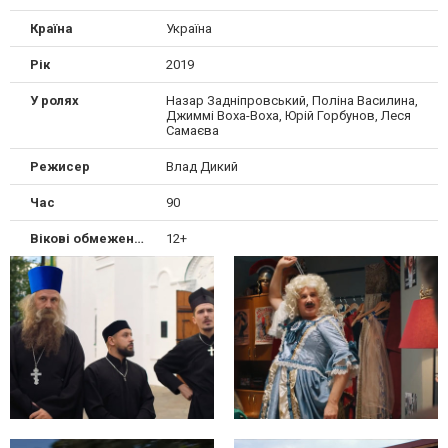
Країна
Україна
Рік
2019
У ролях
Назар Задніпровський, Поліна Василина,
Джиммі Воха-Воха, Юрій Горбунов, Леся
Самаєва
Режисер
Влад Дикий
Час
90
Вікові обмеження
12+