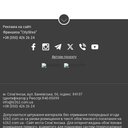
Реклама на сайті
Франшиза "CitySites"
+38 (050) 426 26 24
Автори проєкту
м. Слов’янськ, вул. Банківська, 56, індекс: 84107
Ідентифікатор у Реєстрі R40-05099
info@6262.com.ua
+38 (050) 426 26 24
Допускається цитування матеріалів без отримання попередньої згоди
6262.com.ua за умови розміщення в тексті обов'язкового посилання на
6262.com.ua - Сайт міста Слов'янська. Для інтернет-видань обов'язкове
розміщення прямого, відкритого для пошукових систем гіперпосилання