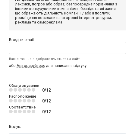
лексики, погроз або образ; безпосереднє порівняння з
іншими конкуруючими компаніями; безпідставні заяви,
що ображають діяльність компанії і / або її послуги;
розміщення посилань на сторонні інтернет-ресурси;
реклама та самореклама.
Введіть email:
Ваш e-mail не відображатиметься на сайті
або
Авторизуйтесь
для написання відгуку
Обслуговування
0/12
Расположение
0/12
Соответствие
0/12
Відгук: