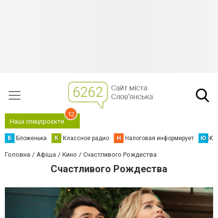
12
Наші спецпроєкти
Б
Бложенька
К
Классное радио
Н
Налоговая информирует
Ю
Юс
Головна
Афіша
Кино
Счастливого Рождества
Счастливого Рождества