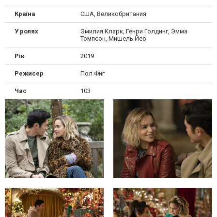
Країна
США, Великобритания
У ролях
Эмилия Кларк, Генри Голдинг, Эмма
Томпсон, Мишель Йео
Рік
2019
Режисер
Пол Фиг
Час
103