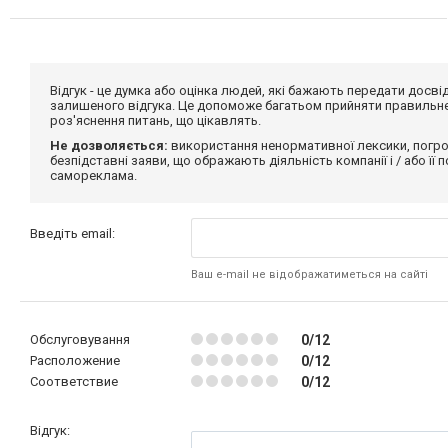
Відгук - це думка або оцінка людей, які бажають передати дос
залишеного відгука. Це допоможе багатьом прийняти правильне 
роз'яснення питань, що цікавлять.
Не дозволяється:
використання ненормативної лексики, погро
безпідставні заяви, що ображають діяльність компанії і / або її
самореклама.
Введіть email:
Ваш e-mail не відображатиметься на сайті
Обслуговування
0/12
Расположение
0/12
Соответствие
0/12
Відгук: