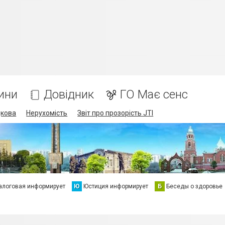
ини
Довідник
ГО Має сенс
дкова
Нерухомість
Звіт про прозорість JTI
алоговая информирует
Ю
Юстиция информирует
Б
Беседы о здоровье