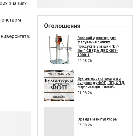
оих знаниях,
агенством
Оголошення
ниверситета;
Ваговий дозатор для
фасування сипких
продуктів у мішки "Біг-
Бег" СВЕДА ДВС-301-
1000-1
05.08.26
Бухгалтерські послуги з
супроводу ФОП, ПП, СПД,
підприємців. Онлайн.
01.08.26
Оренда маніпулятора
05.08.26