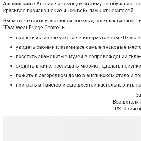
Английский в Англии - это мощный стимул к обучению, н
красивое произношение и «живой» язык от носителей.
Вы можете стать участником поездки, организованной Л
“East West Bridge Centre“ и ....
принять активное участие в интерактивном 20 часо
увидеть своими глазами все самые знако
вые места
посетить знаменитые музеи в сопровождении гида-
сходить в кино, послушать мюзикл, сделать покупки
пожить в загородном доме в английском стиле и п
поиграть в Твистер и ещё десяток настольных игр на
З
Все детали 
P.S. Яркие 