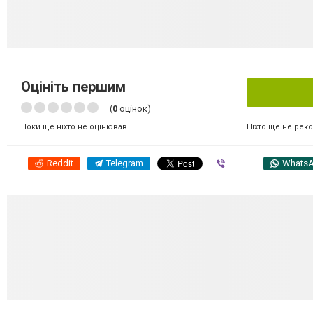
Оцініть першим
(
0
оцінок)
Ніхто ще не рек
Поки ще ніхто не оцінював
Reddit
Telegram
Viber
Whats