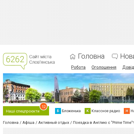
Головна
Нов
Робота
Оголошення
Дові
12
Б
Бложенька
К
Классное радио
Н
Н
Наші спецпроєкти
Головна
Афіша
Активный отдых
Поездка в Англию с "Prime Time"!