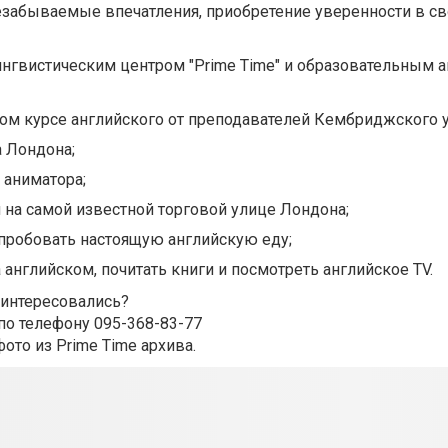
езабываемые впечатления, приобретение уверенности в св
ингвистическим центром "Prime Time" и образовательным 
вом курсе английского от преподавателей Кембриджского у
 Лондона;
 аниматора;
 на самой известной торговой улице Лондона;
опробовать настоящую английскую еду;
 английском, почитать книги и посмотреть английское TV.
аинтересовались?
по телефону 095-368-83-77
фото из Prime Time архива.