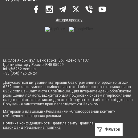
Автори проєкту
м. Слов’янськ, вул. Банківська, 56, індекс: 84107
Ідентифікатор у Реєстрі R40-05099
info@6262.com.ua
+38 (050) 426 26 24
Допускається цитування матеріалів без отримання попередньої згоди
6262.com.ua за умови розміщення в тексті обов'язкового посилання на
6262.com.ua - Сайт міста Слов'янська. Для інтернет-видань обов'язкове
розміщення прямого, відкритого для пошукових систем гіперпосилання
на цитовані статті не нижче другого абзацу в тексті або в якості джерела.
Порушення виняткових прав переслідується Законом.
Матеріали з плашками «Реклама» чи «Спонсорований контент»
публікуються на правах реклами.
Політика конфіденційності
Правила сайту
Правила
класифайд
Редакційна політика
Фільтри