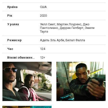
Країна
США
Рік
2020
У ролях
Уилл Смит, Мартин Лоуренс, Джо
Пантолиано, Деррик Гилберт, Эмили
Таулз
Режисер
Адиль Эль Арби, Билал Фалла
Час
124
Вікові обмеження
12+