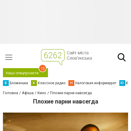
12
Наші спецпроєкти
Б
Бложенька
К
Классное радио
Н
Налоговая информирует
Ю
Юс
Головна
Афіша
Кино
Плохие парни навсегда
Плохие парни навсегда