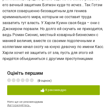
его вечный защитник Бэтмэн куда-то исчез… Так Готэм
остался совершенно беззащитным для гениев
криминального мира, которым не составит труда
захватить тут власть. У Харли Куинн своя беда – они с
Джокером порвали. Но долго ей скучать не приходится,
ведь Роман Сионис, местный коварный бизнесмен с
манией величия, вместе со своими подопечными и
коллегами начал охоту на юную девочку по имени Касс.
Харли хочет её защитить от зла, пусть для этого ей
придётся объединиться с другими преступницами.
Оцініть першим
(
0
оцінок)
Я рекомендую
Ніхто ще не рекомендував
Авторизуйтесь
,