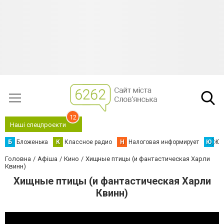
12
Наші спецпроєкти
Б
Бложенька
К
Классное радио
Н
Налоговая информирует
Ю
Юс
Головна
Афіша
Кино
Хищные птицы (и фантастическая Харли
Квинн)
Хищные птицы (и фантастическая Харли
Квинн)