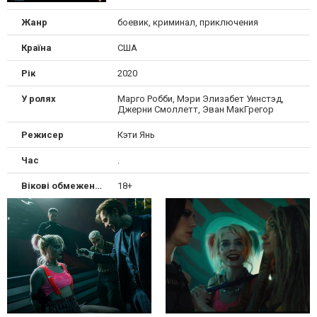
Жанр
боевик, криминал, приключения
Країна
США
Рік
2020
У ролях
Марго Робби, Мэри Элизабет Уинстэд,
Джерни Смоллетт, Эван МакГрегор
Режисер
Кэти Янь
Час
.
Вікові обмеження
18+