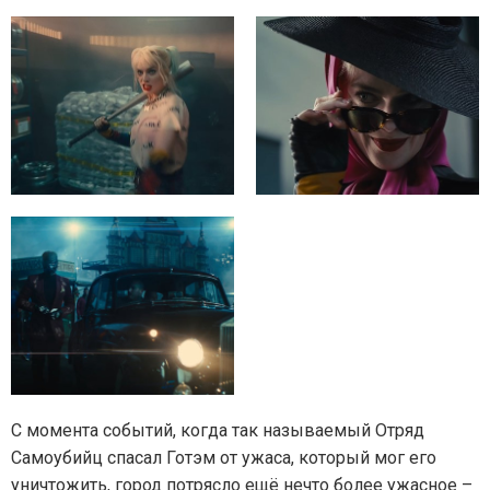
С момента событий, когда так называемый Отряд
Самоубийц спасал Готэм от ужаса, который мог его
уничтожить, город потрясло ещё нечто более ужасное –