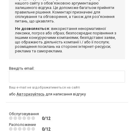
нашого сайту з обов'язковою аргументацією
залишеного відгука. Це допоможе багатьом прийняти
правильне рішення. Коментарі призначені для
спілкування та обговорення, а також для роз'яснення
питань, що цікавлять.
Не дозволяється:
використання ненормативної
лексики, погроз або образ; безпосереднє порівняння з
іншими конкуруючими компаніями; безпідставні заяви,
що ображають діяльність компанії і / або її послуги;
розміщення посилань на сторонні інтернет-ресурси;
реклама та самореклама.
Введіть email:
Ваш e-mail не відображатиметься на сайті
або
Авторизуйтесь
для написання відгуку
Обслуговування
0/12
Расположение
0/12