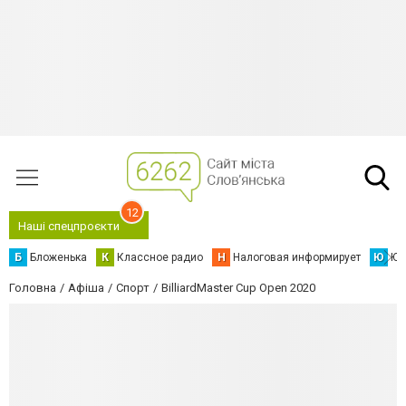
12
Наші спецпроєкти
Б
Бложенька
К
Классное радио
Н
Налоговая информирует
Ю
Юс
Головна
Афіша
Спорт
BilliardMaster Cup Open 2020