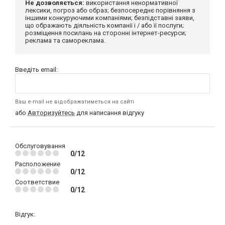
Не дозволяється:
використання ненормативної
лексики, погроз або образ; безпосереднє порівняння з
іншими конкуруючими компаніями; безпідставні заяви,
що ображають діяльність компанії і / або її послуги;
розміщення посилань на сторонні інтернет-ресурси;
реклама та самореклама.
Введіть email:
Ваш e-mail не відображатиметься на сайті
або
Авторизуйтесь
для написання відгуку
Обслуговування
0/12
Расположение
0/12
Соответствие
0/12
Відгук: