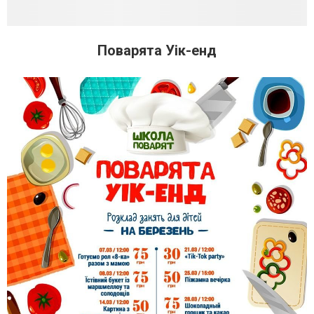
Поварята Уік-енд