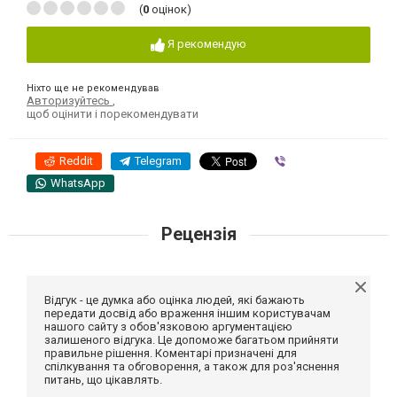
(
0
оцінок)
Я рекомендую
Ніхто ще не рекомендував
Авторизуйтесь
,
щоб оцінити і порекомендувати
Reddit
Telegram
Viber
WhatsApp
Рецензія
Відгук - це думка або оцінка людей, які бажають
передати досвід або враження іншим користувачам
нашого сайту з обов'язковою аргументацією
залишеного відгука. Це допоможе багатьом прийняти
правильне рішення. Коментарі призначені для
спілкування та обговорення, а також для роз'яснення
питань, що цікавлять.