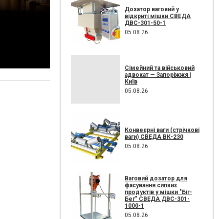
Дозатор ваговий у
відкриті мішки СВЕДА
ДВС-301-50-1
05.08.26
Сімейний та військовий
адвокат — Запоріжжя |
Київ
05.08.26
Конвеєрні ваги (стрічкові
ваги) СВЕДА ВК-230
05.08.26
Ваговий дозатор для
фасування сипких
продуктів у мішки "Біг-
Бег" СВЕДА ДВС-301-
1000-1
05.08.26