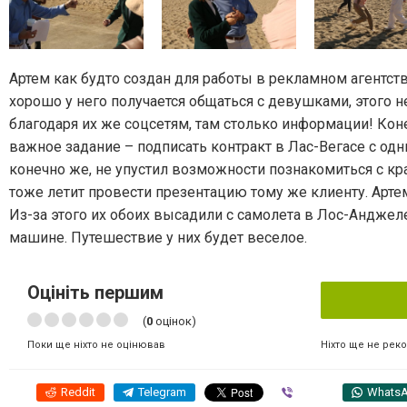
Артем как будто создан для работы в рекламном агентств
хорошо у него получается общаться с девушками, этого н
благодаря их же соцсетям, там столько информации! Конеч
важное задание – подписать контракт в Лас-Вегасе с одн
конечно же, не упустил возможности познакомиться с кра
тоже летит провести презентацию тому же клиенту. Артем
Из-за этого их обоих высадили с самолета в Лос-Анджеле
машине. Путешествие у них будет веселое.
Оцініть першим
(
0
оцінок)
Ніхто ще не рек
Поки ще ніхто не оцінював
Reddit
Telegram
Viber
Whats