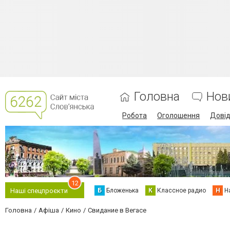
Головна
Нов
Робота
Оголошення
Дові
12
Б
Бложенька
К
Классное радио
Н
Н
Наші спецпроєкти
Головна
Афіша
Кино
Свидание в Вегасе