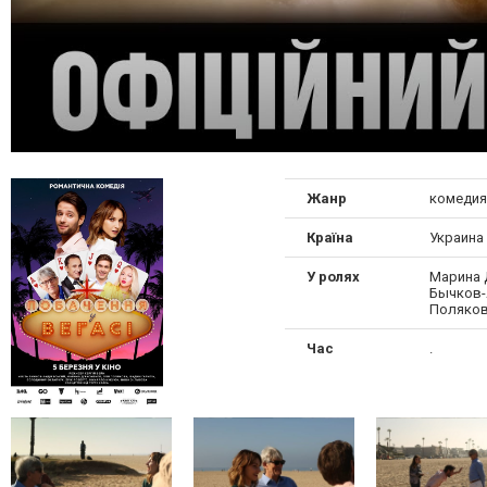
Жанр
комедия
Країна
Украина
У ролях
Марина 
Бычков-
Поляков
Час
.