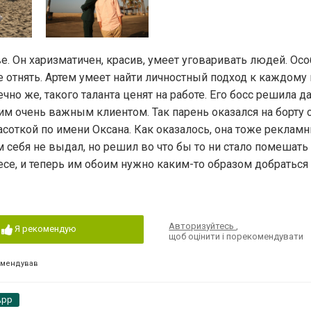
е. Он харизматичен, красив, умеет уговаривать людей. Ос
е отнять. Артем умеет найти личностный подход к каждому
но же, такого таланта ценят на работе. Его босс решила д
им очень важным клиентом. Так парень оказался на борту с
соткой по имени Оксана. Как оказалось, она тоже рекламн
 себя не выдал, но решил во что бы то ни стало помешать
се, и теперь им обоим нужно каким-то образом добраться 
Авторизуйтесь
,
Я рекомендую
щоб оцінити і порекомендувати
омендував
App