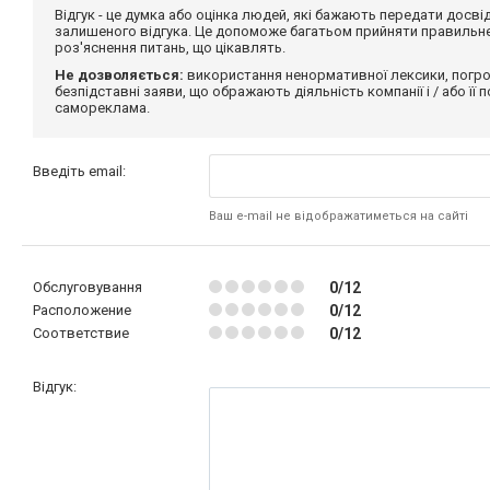
Відгук - це думка або оцінка людей, які бажають передати дос
залишеного відгука. Це допоможе багатьом прийняти правильне 
роз'яснення питань, що цікавлять.
Не дозволяється:
використання ненормативної лексики, погро
безпідставні заяви, що ображають діяльність компанії і / або її
самореклама.
Введіть email:
Ваш e-mail не відображатиметься на сайті
Обслуговування
0/12
Расположение
0/12
Соответствие
0/12
Відгук: