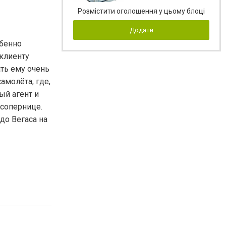
Розмістити оголошення у цьому блоці
Додати
обенно
 клиенту
ать ему очень
амолёта, где,
ый агент и
 сопернице.
до Вегаса на