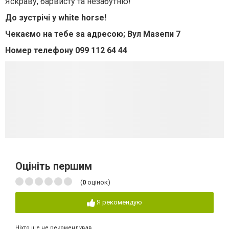
Яскраву, барвисту та незабутню!
До зустрічі у white horse!
Чекаємо на тебе за адресою; Вул Мазепи 7
Номер телефону 099 112 64 44
Оцініть першим
(
0
оцінок)
Я рекомендую
Ніхто ще не рекомендував