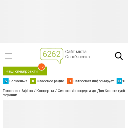
12
Наші спецпроєкти
Б
Бложенька
К
Классное радио
Н
Налоговая информирует
Ю
Юс
Головна
Афіша
Концерты
Святкові концерти до Дня Конституції
України!