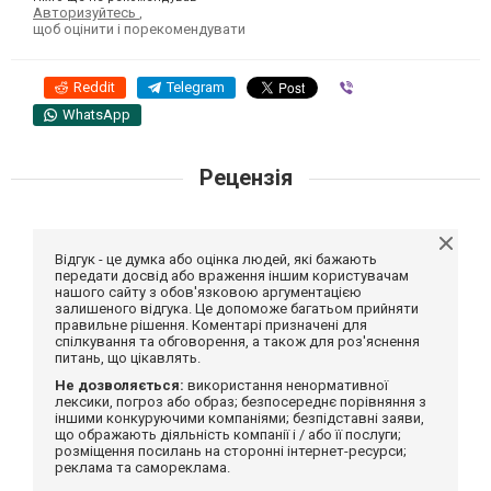
Авторизуйтесь
,
щоб оцінити і порекомендувати
Reddit
Telegram
Viber
WhatsApp
Рецензія
Відгук - це думка або оцінка людей, які бажають
передати досвід або враження іншим користувачам
нашого сайту з обов'язковою аргументацією
залишеного відгука. Це допоможе багатьом прийняти
правильне рішення. Коментарі призначені для
спілкування та обговорення, а також для роз'яснення
питань, що цікавлять.
Не дозволяється:
використання ненормативної
лексики, погроз або образ; безпосереднє порівняння з
іншими конкуруючими компаніями; безпідставні заяви,
що ображають діяльність компанії і / або її послуги;
розміщення посилань на сторонні інтернет-ресурси;
реклама та самореклама.