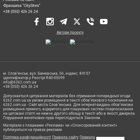
Франшиза "CitySites"
+38 (050) 426 26 24
Автори проєкту
м. Слов’янськ, вул. Банківська, 56, індекс: 84107
Ідентифікатор у Реєстрі R40-05099
info@6262.com.ua
+38 (050) 426 26 24
Допускається цитування матеріалів без отримання попередньої згоди
6262.com.ua за умови розміщення в тексті обов'язкового посилання на
6262.com.ua - Сайт міста Слов'янська. Для інтернет-видань обов'язкове
розміщення прямого, відкритого для пошукових систем гіперпосилання
на цитовані статті не нижче другого абзацу в тексті або в якості джерела.
Порушення виняткових прав переслідується Законом.
Матеріали з плашками «Реклама» чи «Спонсорований контент»
публікуються на правах реклами.
Політика конфіденційності
Правила сайту
Правила