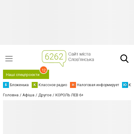
12
Наші спецпроєкти
Б
Бложенька
К
Классное радио
Н
Налоговая информирует
Ю
Юс
Головна
Афіша
Другое
КОРОЛЬ ЛЕВ 6+