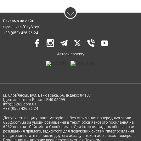
Реклама на сайті
Франшиза "CitySites"
+38 (050) 426 26 24
Автори проєкту
м. Слов’янськ, вул. Банківська, 56, індекс: 84107
Ідентифікатор у Реєстрі R40-05099
info@6262.com.ua
+38 (050) 426 26 24
Допускається цитування матеріалів без отримання попередньої згоди
6262.com.ua за умови розміщення в тексті обов'язкового посилання на
6262.com.ua - Сайт міста Слов'янська. Для інтернет-видань обов'язкове
розміщення прямого, відкритого для пошукових систем гіперпосилання
на цитовані статті не нижче другого абзацу в тексті або в якості джерела.
Порушення виняткових прав переслідується Законом.