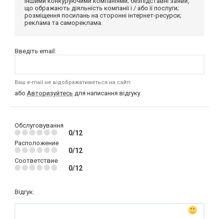
іншими конкуруючими компаніями; безпідставні заяви,
що ображають діяльність компанії і / або її послуги;
розміщення посилань на сторонні інтернет-ресурси;
реклама та самореклама.
Введіть email:
Ваш e-mail не відображатиметься на сайті
або
Авторизуйтесь
для написання відгуку
Обслуговування
0/12
Расположение
0/12
Соответствие
0/12
Відгук: