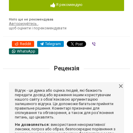
Я рекомендую
Ніхто ще не рекомендував
Авторизуйтесь
,
щоб оцінити і порекомендувати
Reddit
Telegram
Viber
WhatsApp
Рецензія
Відгук - це думка або оцінка людей, які бажають
передати досвід або враження іншим користувачам
нашого сайту з обов'язковою аргументацією
залишеного відгука. Це допоможе багатьом прийняти
правильне рішення. Коментарі призначені для
спілкування та обговорення, а також для роз'яснення
питань, що цікавлять.
Не дозволяється:
використання ненормативної
лексики, погроз або образ; безпосереднє порівняння з