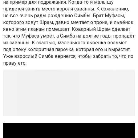
на пример для подражания. Когда-то и малышу
придется занять место короля саванны. К сожалению,
не все очень рады рождению Симбы. Брат Муфасы,
которого зовут Шрам, давно мечтает о троне, и львёнок
явно этим планам помешает. Коварный Шрам сделает
так, что Муфаса умрёт, а Симба на долгие годы пропадёт
из саванны. К счастью, маленького львёнка возьмёт
под опеку колоритная парочка, которая его и вырастит.
Уже взрослый Симба вернется, чтобы забрать то, что по
праву его.