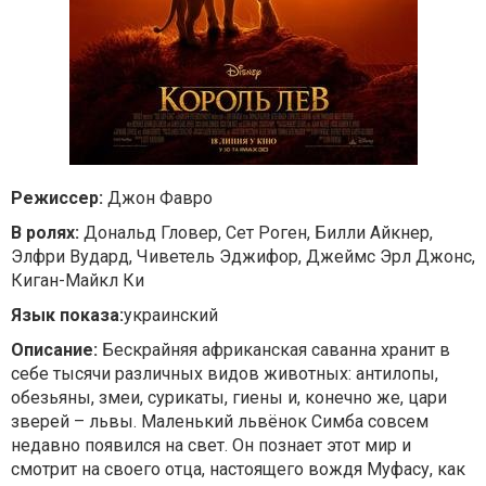
Режиссер:
Джон Фавро
В ролях:
Дональд Гловер, Сет Роген, Билли Айкнер,
Элфри Вудард, Чиветель Эджифор, Джеймс Эрл Джонс,
Киган-Майкл Ки
Язык показа:
украинский
Описание:
Бескрайняя африканская саванна хранит в
себе тысячи различных видов животных: антилопы,
обезьяны, змеи, сурикаты, гиены и, конечно же, цари
зверей – львы. Маленький львёнок Симба совсем
недавно появился на свет. Он познает этот мир и
смотрит на своего отца, настоящего вождя Муфасу, как