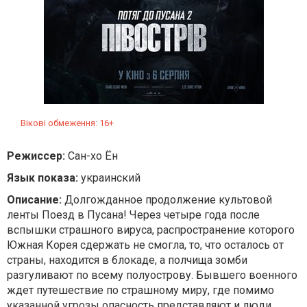
Вікові обмеження: 16+
Режиссер:
Сан-хо Ён
Язык показа:
украинский
Описание:
Долгожданное продолжение культовой
ленты Поезд в Пусана! Через четыре года после
вспышки страшного вируса, распространение которого
Южная Корея сдержать не смогла, то, что осталось от
страны, находится в блокаде, а полчища зомби
разгуливают по всему полуострову. Бывшего военного
ждет путешествие по страшному миру, где помимо
указанной угрозы опасность представляют и люди,