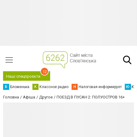
12
Наші спецпроєкти
Б
Бложенька
К
Классное радио
Н
Налоговая информирует
Ю
Юс
Головна
Афіша
Другое
ПОЕЗД В ПУСАН 2: ПОЛУОСТРОВ 16+