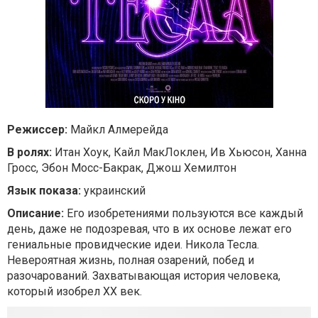
Режиссер:
Майкл Алмерейда
В ролях:
Итан Хоук, Кайл МакЛоклен, Ив Хьюсон, Ханна
Гросс, Эбон Мосс-Бакрак, Джош Хемилтон
Язык показа:
украинский
Описание:
Его изобретениями пользуются все каждый
день, даже не подозревая, что в их основе лежат его
гениальные провидческие идеи. Никола Тесла.
Невероятная жизнь, полная озарений, побед и
разочарований. Захватывающая история человека,
который изобрел ХХ век.