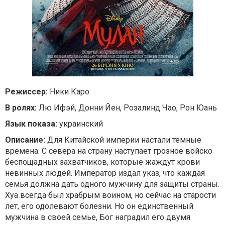
Режиссер:
Ники Каро
В ролях:
Лю Ифэй, Донни Йен, Розалинд Чао, Рон Юань
Язык показа:
украинский
Описание:
Для Китайской империи настали темные
времена. С севера на страну наступает грозное войско
беспощадных захватчиков, которые жаждут крови
невинных людей. Император издал указ, что каждая
семья должна дать одного мужчину для защиты страны.
Хуа всегда был храбрым воином, но сейчас на старости
лет, его одолевают болезни. Но он единственный
мужчина в своей семье, Бог наградил его двумя