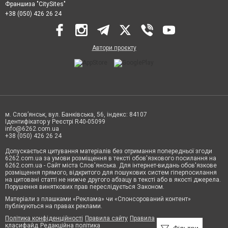
Франшиза "CitySites"
+38 (050) 426 26 24
Автори проєкту
м. Слов’янськ, вул. Банківська, 56, індекс: 84107
Ідентифікатор у Реєстрі R40-05099
info@6262.com.ua
+38 (050) 426 26 24
Допускається цитування матеріалів без отримання попередньої згоди
6262.com.ua за умови розміщення в тексті обов'язкового посилання на
6262.com.ua - Сайт міста Слов'янська. Для інтернет-видань обов'язкове
розміщення прямого, відкритого для пошукових систем гіперпосилання
на цитовані статті не нижче другого абзацу в тексті або в якості джерела.
Порушення виняткових прав переслідується Законом.
Матеріали з плашками «Реклама» чи «Спонсорований контент»
публікуються на правах реклами.
Політика конфіденційності
Правила сайту
Правила
класифайд
Редакційна політика