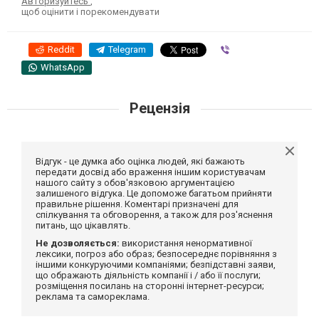
Авторизуйтесь
,
щоб оцінити і порекомендувати
Reddit
Telegram
Viber
WhatsApp
Рецензія
Відгук - це думка або оцінка людей, які бажають
передати досвід або враження іншим користувачам
нашого сайту з обов'язковою аргументацією
залишеного відгука. Це допоможе багатьом прийняти
правильне рішення. Коментарі призначені для
спілкування та обговорення, а також для роз'яснення
питань, що цікавлять.
Не дозволяється:
використання ненормативної
лексики, погроз або образ; безпосереднє порівняння з
іншими конкуруючими компаніями; безпідставні заяви,
що ображають діяльність компанії і / або її послуги;
розміщення посилань на сторонні інтернет-ресурси;
реклама та самореклама.