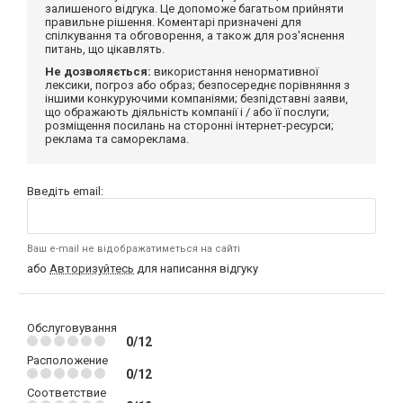
залишеного відгука. Це допоможе багатьом прийняти
правильне рішення. Коментарі призначені для
спілкування та обговорення, а також для роз'яснення
питань, що цікавлять.
Не дозволяється:
використання ненормативної
лексики, погроз або образ; безпосереднє порівняння з
іншими конкуруючими компаніями; безпідставні заяви,
що ображають діяльність компанії і / або її послуги;
розміщення посилань на сторонні інтернет-ресурси;
реклама та самореклама.
Введіть email:
Ваш e-mail не відображатиметься на сайті
або
Авторизуйтесь
для написання відгуку
Обслуговування
0/12
Расположение
0/12
Соответствие