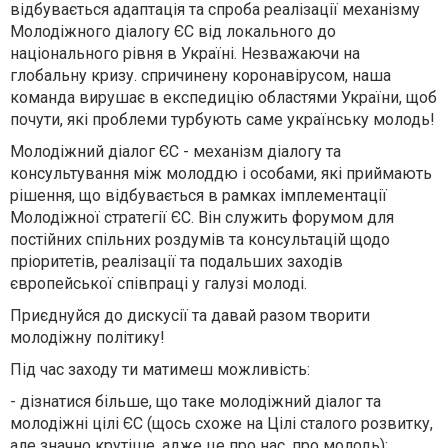
відбувається адаптація та спроба реалізації механізму
Молодіжного діалогу ЄС від локального до
національного рівня в Україні. Незважаючи на
глобальну кризу. спричинену коронавірусом, наша
команда вирушає в експедицію областями України, щоб
почути, які проблеми турбують саме українську молодь!
Молодіжний діалог ЄС - механізм діалогу та
консультування між молоддю і особами, які приймають
рішення, що відбувається в рамках імплементації
Молодіжної стратегії ЄС. Він служить форумом для
постійних спільних роздумів та консультацій щодо
пріоритетів, реалізації та подальших заходів
європейської співпраці у галузі молоді.
Приєднуйся до дискусії та давай разом творити
молодіжну політику!
Під час заходу ти матимеш можливість:
- дізнатися більше, що таке молодіжний діалог та
молодіжні цілі ЄС (щось схоже на Цілі сталого розвитку,
але значно крутіше, адже це про нас, про молодь);