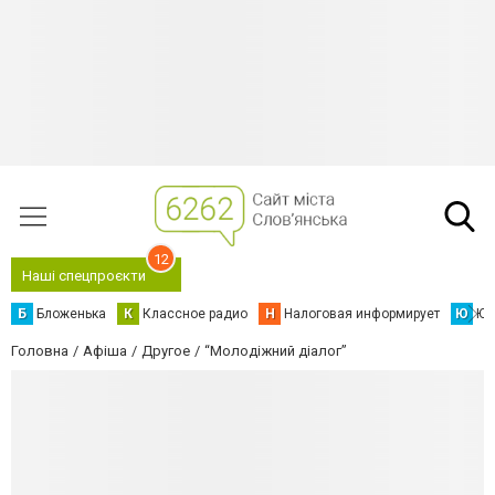
12
Наші спецпроєкти
Б
Бложенька
К
Классное радио
Н
Налоговая информирует
Ю
Юс
Головна
Афіша
Другое
“Молодіжний діалог”