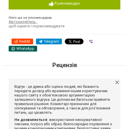
Я рекомендую
Ніхто ще не рекомендував
Авторизуйтесь
,
щоб оцінити і порекомендувати
Reddit
Telegram
Viber
WhatsApp
Рецензія
Відгук - це думка або оцінка людей, які бажають
передати досвід або враження іншим користувачам
нашого сайту з обов'язковою аргументацією
залишеного відгука. Це допоможе багатьом прийняти
правильне рішення. Коментарі призначені для
спілкування та обговорення, а також для роз'яснення
питань, що цікавлять.
Не дозволяється:
використання ненормативної
лексики, погроз або образ; безпосереднє порівняння з
іншими конкуруючими компаніями; безпідставні заяви,