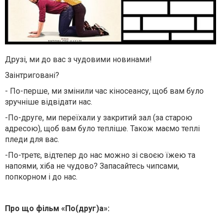
Друзі, ми до вас з чудовими новинами!
Заінтриговані?
- По-перше, ми змінили час кіносеансу, щоб вам було
зручніше відвідати нас.
-По-друге, ми переїхали у закритий зал (за старою
адресою), щоб вам було тепліше. Також маємо теплі
пледи для вас.
-По-третє, відтепер до нас можно зі своєю їжею та
напоями, хіба не чудово? Запасайтесь чипсами,
попкорном і до нас.
⠀
Про що фільм «По(друг)а»: