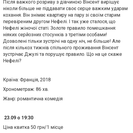
Після важкого розриву з дівчиною Вінсент вирішує
ніколи більше не піддавати своє серце важким ударам
кохання. Він знімає квартиру на пару зі своїм старим
перевіреним другом Нефелі. І так уже сталося, що
Нефелі жіночої статі. Золоте правило помешкання:
ніяких серйозних стосунків з третіми особами!
Дозволені тільки зустрічі на одну ніч, не більше! Але
після кількох тижнів спільного проживання Вінсент
зустрічає Джулі та порушує правило. Що на це скаже
Нефелі?
⠀
Країна: Франція, 2018
Хронометраж: 86 хв.
Жанр: романтична комедія
⠀
23.09 о 19:30
Ціна квитка 50 грн/1 місце