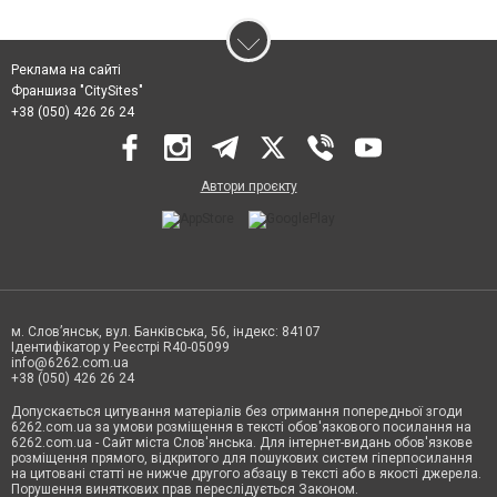
Реклама на сайті
Франшиза "CitySites"
+38 (050) 426 26 24
Автори проєкту
м. Слов’янськ, вул. Банківська, 56, індекс: 84107
Ідентифікатор у Реєстрі R40-05099
info@6262.com.ua
+38 (050) 426 26 24
Допускається цитування матеріалів без отримання попередньої згоди
6262.com.ua за умови розміщення в тексті обов'язкового посилання на
6262.com.ua - Сайт міста Слов'янська. Для інтернет-видань обов'язкове
розміщення прямого, відкритого для пошукових систем гіперпосилання
на цитовані статті не нижче другого абзацу в тексті або в якості джерела.
Порушення виняткових прав переслідується Законом.