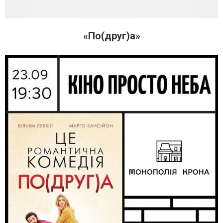
«По(друг)а»