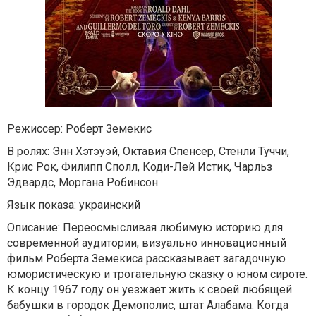
Режиссер: Роберт Земекис
В ролях: Энн Хэтэуэй, Октавия Спенсер, Стенли Туччи,
Крис Рок, Филипп Сполл, Коди-Лей Истик, Чарльз
Эдвардс, Моргана Робинсон
Язык показа: украинский
Описание: Переосмысливая любимую историю для
современной аудитории, визуально инновационный
фильм Роберта Земекиса рассказывает загадочную
юмористическую и трогательную сказку о юном сироте.
К концу 1967 году он уезжает жить к своей любящей
бабушки в городок Демополис, штат Алабама. Когда