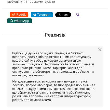
щоб оцінити і порекомендувати
Reddit
Telegram
Viber
WhatsApp
Рецензія
Відгук - це думка або оцінка людей, які бажають
передати досвід або враження іншим користувачам
нашого сайту з обов'язковою аргументацією
залишеного відгука. Це допоможе багатьом прийняти
правильне рішення. Коментарі призначені для
спілкування та обговорення, а також для роз'яснення
питань, що цікавлять.
Не дозволяється:
використання ненормативної
лексики, погроз або образ; безпосереднє порівняння з
іншими конкуруючими компаніями; безпідставні заяви,
що ображають діяльність компанії і / або її послуги;
розміщення посилань на сторонні інтернет-ресурси;
реклама та самореклама.