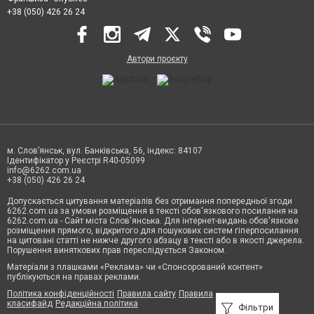
+38 (050) 426 26 24
Автори проєкту
м. Слов’янськ, вул. Банківська, 56, індекс: 84107
Ідентифікатор у Реєстрі R40-05099
info@6262.com.ua
+38 (050) 426 26 24
Допускається цитування матеріалів без отримання попередньої згоди
6262.com.ua за умови розміщення в тексті обов'язкового посилання на
6262.com.ua - Сайт міста Слов'янська. Для інтернет-видань обов'язкове
розміщення прямого, відкритого для пошукових систем гіперпосилання
на цитовані статті не нижче другого абзацу в тексті або в якості джерела.
Порушення виняткових прав переслідується Законом.
Матеріали з плашками «Реклама» чи «Спонсорований контент»
публікуються на правах реклами.
Політика конфіденційності
Правила сайту
Правила
класифайд
Редакційна політика
Фільтри