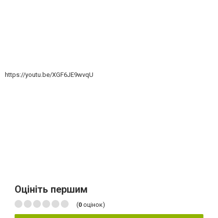
https://youtu.be/XGF6JE9wvqU
Оцініть першим
(
0
оцінок)