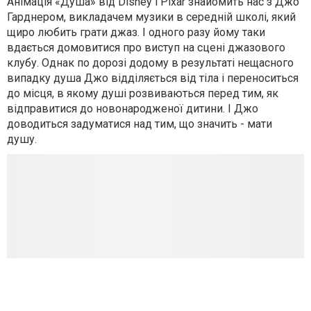
Анімація «Душа» від Disney і Pixar знайомить нас з Джо
Гарднером, викладачем музики в середній школі, який
щиро любить грати джаз. І одного разу йому таки
вдається домовитися про виступ на сцені джазового
клубу. Однак по дорозі додому в результаті нещасного
випадку душа Джо відділяється від тіла і переноситься
до місця, в якому душі розвиваються перед тим, як
відправитися до новонародженої дитини. І Джо
доводиться задуматися над тим, що значить - мати
душу.