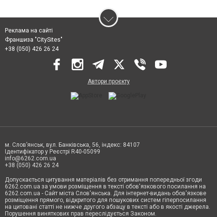
Реклама на сайті
Франшиза "CitySites"
+38 (050) 426 26 24
Автори проєкту
м. Слов’янськ, вул. Банківська, 56, індекс: 84107
Ідентифікатор у Реєстрі R40-05099
info@6262.com.ua
+38 (050) 426 26 24
Допускається цитування матеріалів без отримання попередньої згоди
6262.com.ua за умови розміщення в тексті обов'язкового посилання на
6262.com.ua - Сайт міста Слов'янська. Для інтернет-видань обов'язкове
розміщення прямого, відкритого для пошукових систем гіперпосилання
на цитовані статті не нижче другого абзацу в тексті або в якості джерела.
Порушення виняткових прав переслідується Законом.