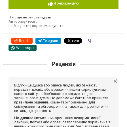
Я рекомендую
Ніхто ще не рекомендував
Авторизуйтесь
,
щоб оцінити і порекомендувати
Reddit
Telegram
Viber
WhatsApp
Рецензія
Відгук - це думка або оцінка людей, які бажають
передати досвід або враження іншим користувачам
нашого сайту з обов'язковою аргументацією
залишеного відгука. Це допоможе багатьом прийняти
правильне рішення. Коментарі призначені для
спілкування та обговорення, а також для роз'яснення
питань, що цікавлять.
Не дозволяється:
використання ненормативної
лексики, погроз або образ; безпосереднє порівняння з
іншими конкуруючими компаніями; безпідставні заяви,