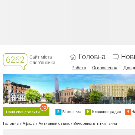
Головна
Нов
Робота
Оголошення
Дові
12
Б
Бложенька
К
Классное радио
Н
Н
Наші спецпроєкти
Головна
Афіша
Активный отдых
Вечорниці в тітки Ганни