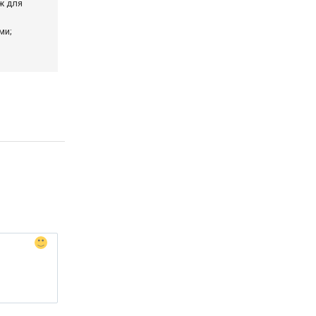
ж для
ми;