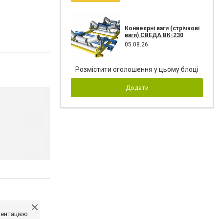
Конвеєрні ваги (стрічкові
ваги) СВЕДА ВК-230
05.08.26
Розмістити оголошення у цьому блоці
Додати
ментацією