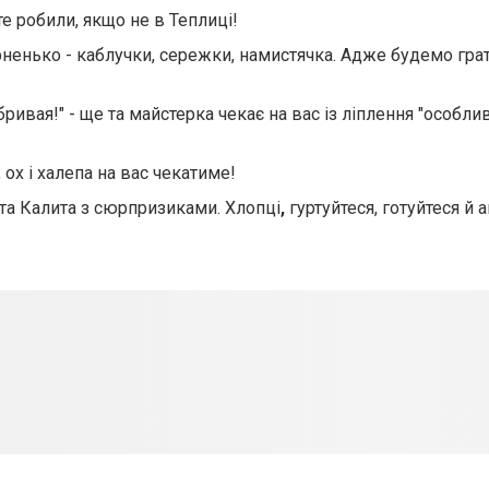
е робили, якщо не в Теплиці!
енько - каблучки, сережки, намистячка. Адже будемо грати
ривая!" - ще та майстерка чекає на вас із ліплення "особли
 ох і халепа на вас чекатиме!
 та Калита з сюрпризиками. Хлопці
,
гуртуйтеся, готуйтеся й 