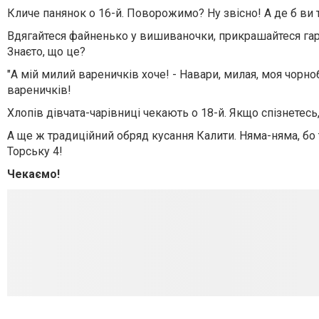
Кличе панянок о 16-й. Поворожимо? Ну звісно! А де б ви т
Вдягайтеся файненько у вишиваночки, прикрашайтеся гарн
Знаєто, що це?
"А мій милий вареничків хоче! - Навари, милая, моя чорноб
вареничків!
Хлопів дівчата-чарівниці чекають о 18-й. Якщо спізнетесь,
А ще ж традиційний обряд кусання Калити. Няма-няма, бо
Торську 4!
Чекаємо!