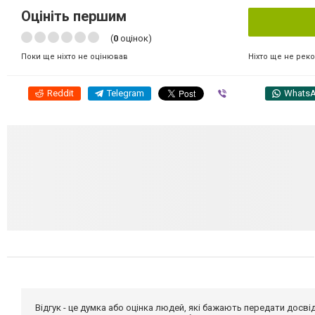
Оцініть першим
(
0
оцінок)
Ніхто ще не рек
Поки ще ніхто не оцінював
Reddit
Telegram
Viber
Whats
Відгук - це думка або оцінка людей, які бажають передати дос