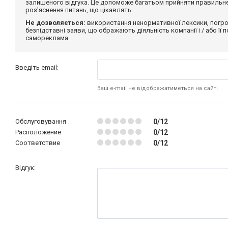
залишеного відгука. Це допоможе багатьом прийняти правильне 
роз'яснення питань, що цікавлять.
Не дозволяється:
використання ненормативної лексики, погро
безпідставні заяви, що ображають діяльність компанії і / або її
самореклама.
Введіть email:
Ваш e-mail не відображатиметься на сайті
Обслуговування
0/12
Расположение
0/12
Соответствие
0/12
Відгук: