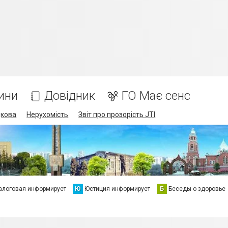
ини
Довідник
ГО Має сенс
дкова
Нерухомість
Звіт про прозорість JTI
алоговая информирует
Ю
Юстиция информирует
Б
Беседы о здоровье