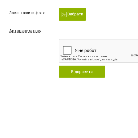
Завантажити фото:
Вибрати
Авторизуватись
Відправити