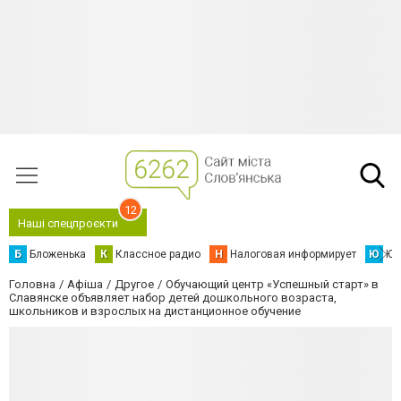
12
Наші спецпроєкти
Б
Бложенька
К
Классное радио
Н
Налоговая информирует
Ю
Юс
Головна
Афіша
Другое
Обучающий центр «Успешный старт» в
Славянске объявляет набор детей дошкольного возраста,
школьников и взрослых на дистанционное обучение