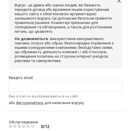
Відгук - це думка або оцінка людей, які бажають
передати досвід або враження іншим користувачам
нашого сайту з обов'язковою аргументацією
залишеного відгука. Це допоможе багатьом прийняти
правильне рішення. Коментарі призначені для
спілкування та обговорення, а також для роз'яснення
питань, що цікавлять.
Не дозволяється:
використання ненормативної
лексики, погроз або образ; безпосереднє порівняння з
іншими конкуруючими компаніями; безпідставні заяви,
що ображають діяльність компанії і / або її послуги;
розміщення посилань на сторонні інтернет-ресурси;
реклама та самореклама.
Введіть email:
Ваш e-mail не відображатиметься на сайті
або
Авторизуйтесь
для написання відгуку
Обслуговування
0/12