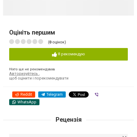
Оцініть першим
(
0
оцінок)
Я рекомендую
Ніхто ще не рекомендував
Авторизуйтесь
,
щоб оцінити і порекомендувати
Reddit
Telegram
Viber
WhatsApp
Рецензія