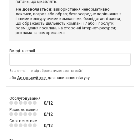
питань, що цікавлять.
Не дозволяється:
використання ненормативної
лексики, погроз або образ; безпосереднє порівняння з
іншими конкуруючими компаніями; безпідставні заяви,
що ображають діяльність компанії і / або її послуги;
розміщення посилань на сторонні інтернет-ресурси;
реклама та самореклама.
Введіть email:
Ваш e-mail не відображатиметься на сайті
або
Авторизуйтесь
для написання відгуку
Обслуговування
0/12
Расположение
0/12
Соответствие
0/12