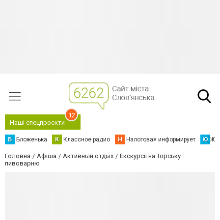
12
Наші спецпроєкти
Б
Бложенька
К
Классное радио
Н
Налоговая информирует
Ю
Юс
Головна
Афіша
Активный отдых
Екскурсії на Торську
пивоварню