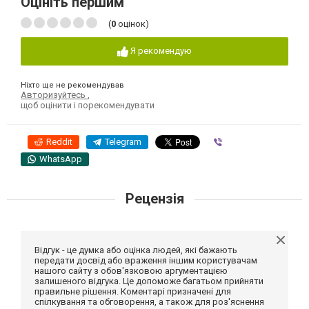
Оцініть першим
(
0
оцінок)
Я рекомендую
Ніхто ще не рекомендував
Авторизуйтесь
,
щоб оцінити і порекомендувати
Reddit
Telegram
Viber
WhatsApp
Рецензія
Відгук - це думка або оцінка людей, які бажають
передати досвід або враження іншим користувачам
нашого сайту з обов'язковою аргументацією
залишеного відгука. Це допоможе багатьом прийняти
правильне рішення. Коментарі призначені для
спілкування та обговорення, а також для роз'яснення