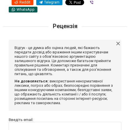
Reddit
Telegram
Viber
WhatsApp
Рецензія
Відгук - це думка або оцінка людей, які бажають
передати досвід або враження іншим користувачам
нашого сайту з обов'язковою аргументацією
залишеного відгука. Це допоможе багатьом прийняти
правильне рішення. Коментарі призначені для
спілкування та обговорення, а також для роз'яснення
питань, що цікавлять.
Не дозволяється:
використання ненормативної
лексики, погроз або образ; безпосереднє порівняння з
іншими конкуруючими компаніями; безпідставні заяви,
що ображають діяльність компанії і / або її послуги;
розміщення посилань на сторонні інтернет-ресурси;
реклама та самореклама.
Введіть email: