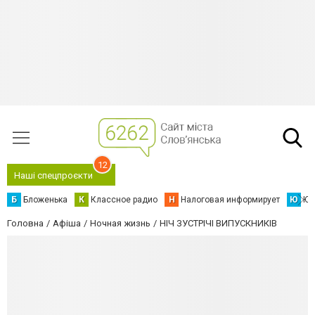
12
Наші спецпроєкти
Б
Бложенька
К
Классное радио
Н
Налоговая информирует
Ю
Юс
Головна
Афіша
Ночная жизнь
НІЧ ЗУСТРІЧІ ВИПУСКНИКІВ