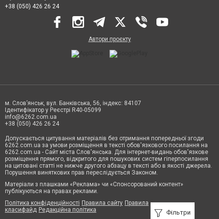
+38 (050) 426 26 24
Автори проєкту
м. Слов’янськ, вул. Банківська, 56, індекс: 84107
Ідентифікатор у Реєстрі R40-05099
info@6262.com.ua
+38 (050) 426 26 24
Допускається цитування матеріалів без отримання попередньої згоди
6262.com.ua за умови розміщення в тексті обов'язкового посилання на
6262.com.ua - Сайт міста Слов'янська. Для інтернет-видань обов'язкове
розміщення прямого, відкритого для пошукових систем гіперпосилання
на цитовані статті не нижче другого абзацу в тексті або в якості джерела.
Порушення виняткових прав переслідується Законом.
Матеріали з плашками «Реклама» чи «Спонсорований контент»
публікуються на правах реклами.
Політика конфіденційності
Правила сайту
Правила
класифайд
Редакційна політика
Фільтри