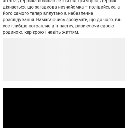
агента Деррика починає летіти під три чорти. Деррик
дізнається, що загадкова незнайомка – поліцейська, а
його самого тепер вплутано в небезпечне
розслідування. Намагаючись зрозуміти, що до чого, він
усе глибше потрапляє в її пастку, ризикуючи своєю
родиною, кар’єрою і навіть життям.