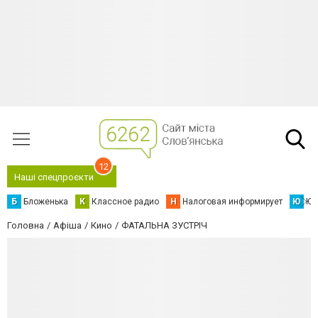
12
Наші спецпроєкти
Б
Бложенька
К
Классное радио
Н
Налоговая информирует
Ю
Юс
Головна
Афіша
Кино
ФАТАЛЬНА ЗУСТРІЧ