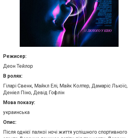
Режисер:
Деон Тейлор
В ролях:
Гіларі Свенк, Майкл Елі, Майк Колтер, Дамаріс Льюїс,
Деніел Піно, Девід Гофлін
Мова показу:
украинська
Опис:
Після однієї палкої ночі життя успішного спортивного