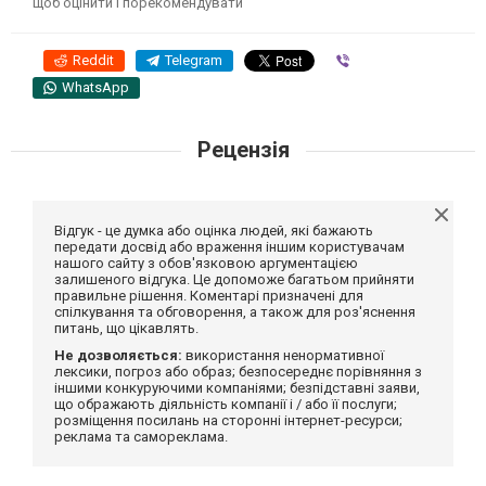
щоб оцінити і порекомендувати
Reddit
Telegram
Viber
WhatsApp
Рецензія
Відгук - це думка або оцінка людей, які бажають
передати досвід або враження іншим користувачам
нашого сайту з обов'язковою аргументацією
залишеного відгука. Це допоможе багатьом прийняти
правильне рішення. Коментарі призначені для
спілкування та обговорення, а також для роз'яснення
питань, що цікавлять.
Не дозволяється:
використання ненормативної
лексики, погроз або образ; безпосереднє порівняння з
іншими конкуруючими компаніями; безпідставні заяви,
що ображають діяльність компанії і / або її послуги;
розміщення посилань на сторонні інтернет-ресурси;
реклама та самореклама.