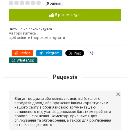
(
0
оцінок)
Я рекомендую
Ніхто ще не рекомендував
Авторизуйтесь
,
щоб оцінити і порекомендувати
Reddit
Telegram
Viber
WhatsApp
Рецензія
Відгук - це думка або оцінка людей, які бажають
передати досвід або враження іншим користувачам
нашого сайту з обов'язковою аргументацією
залишеного відгука. Це допоможе багатьом прийняти
правильне рішення. Коментарі призначені для
спілкування та обговорення, а також для роз'яснення
питань, що цікавлять.