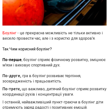
Боулінг
- це прекрасна можливість не тільки активно і
весело провести час, але і з користю для здоров'я.
⠀
Так Чим корисний боулінг?
⠀
По-перше
, боулінг сприяє фізичному розвитку, зміцнює
м'язи і виховує спортивний дух.
⠀
По-друге,
гра в боулінг розвиває терпіння,
зосередженість і працьовитість.
По-третє,
що важливо, дитячий боулінг сприяє розвитку
координації рухів і концентрації уваги.
І останній, найважливіший пункт-граючи в боулінг діти
отримують заряд радості і позитивних емоцій.