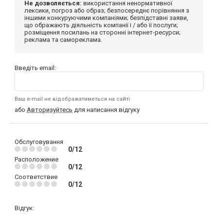
Не дозволяється:
використання ненормативної
лексики, погроз або образ; безпосереднє порівняння з
іншими конкуруючими компаніями; безпідставні заяви,
що ображають діяльність компанії і / або її послуги;
розміщення посилань на сторонні інтернет-ресурси;
реклама та самореклама.
Введіть email:
Ваш e-mail не відображатиметься на сайті
або
Авторизуйтесь
для написання відгуку
Обслуговування
0/12
Расположение
0/12
Соответствие
0/12
Відгук: