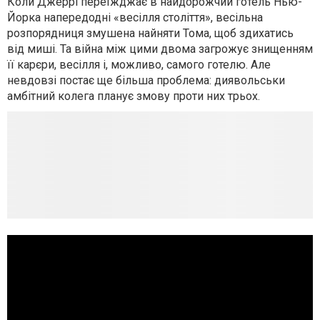
Коли Джеррі переїжджає в найдорожчий готель Нью-
Йорка напередодні «весілля століття», весільна
розпорядниця змушена найняти Тома, щоб здихатись
від миші. Та війна між цими двома загрожує знищенням
її карєри, весілля і, можливо, самого готелю. Але
невдовзі постає ще більша проблема: диявольськи
амбітний колега планує змову проти них трьох.