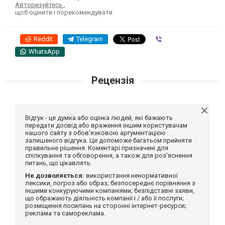
Авторизуйтесь
,
щоб оцінити і порекомендувати
Reddit
Telegram
Viber
WhatsApp
Рецензія
Відгук - це думка або оцінка людей, які бажають
передати досвід або враження іншим користувачам
нашого сайту з обов'язковою аргументацією
залишеного відгука. Це допоможе багатьом прийняти
правильне рішення. Коментарі призначені для
спілкування та обговорення, а також для роз'яснення
питань, що цікавлять.
Не дозволяється:
використання ненормативної
лексики, погроз або образ; безпосереднє порівняння з
іншими конкуруючими компаніями; безпідставні заяви,
що ображають діяльність компанії і / або її послуги;
розміщення посилань на сторонні інтернет-ресурси;
реклама та самореклама.