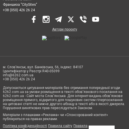
Франшиза "CitySites"
+38 (050) 426 26 24
Автори проєкту
м. Слов’янськ, вул. Банківська, 56, індекс: 84107
Ідентифікатор у Реєстрі R40-05099
info@6262.com.ua
+38 (050) 426 26 24
Допускається цитування матеріалів без отримання попередньої згоди
6262.com.ua за умови розміщення в тексті обов'язкового посилання на
6262.com.ua - Сайт міста Слов'янська. Для інтернет-видань обов'язкове
розміщення прямого, відкритого для пошукових систем гіперпосилання
на цитовані статті не нижче другого абзацу в тексті або в якості джерела.
Порушення виняткових прав переслідується Законом.
Матеріали з плашками «Реклама» чи «Спонсорований контент»
публікуються на правах реклами.
Політика конфіденційності
Правила сайту
Правила