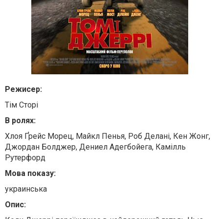
Режисер:
Тім Сторі
В ролях:
Хлоя Ґрейс Морец, Майкл Пенья, Роб Делані, Кен Жонг,
Джордан Болджер, Дениел Адегбойега, Камілль
Рутерфорд
Мова показу:
украинська
Опис: