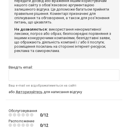
передати досвід або враження іншим користувачам
нашого сайту з обов'язковою аргументацією
залишеного відгука. Це допоможе багатьом прийняти
правильне рішення. Коментарі призначені для
спілкування та обговорення, а також для роз'яснення
питань, що цікавлять.
Не дозволяється:
використання ненормативної
лексики, погроз або образ; безпосереднє порівняння з
іншими конкуруючими компаніями; безпідставні заяви,
що ображають діяльність компанії і / або її послуги;
розміщення посилань на сторонні інтернет-ресурси;
реклама та самореклама.
Введіть email:
Ваш e-mail не відображатиметься на сайті
або
Авторизуйтесь
для написання відгуку
Обслуговування
0/12
Расположение
0/12