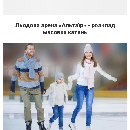
Льодова арена «Альтаїр» - розклад
масових катань