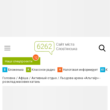
12
Наші спецпроєкти
Б
Бложенька
К
Классное радио
Н
Налоговая информирует
Ю
Юс
Головна
Афіша
Активный отдых
Льодова арена «Альтаїр» -
розклад масових катань