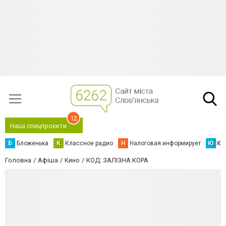
12
Наші спецпроєкти
Б
Бложенька
К
Классное радио
Н
Налоговая информирует
Ю
Юс
Головна
Афіша
Кино
КОД: ЗАЛІЗНА КОРА