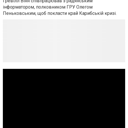
Ґревілл Вінн співпрацював з радянським
інформатором, полковником ГРУ Олегом
Пеньковським, щоб покласти край Карибській кризі.