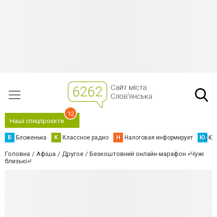
12
Наші спецпроєкти
Б
Бложенька
К
Классное радио
Н
Налоговая информирует
Ю
Юс
Головна
Афіша
Другое
Безкоштовний онлайн-марафон «Чужі
близькі»!