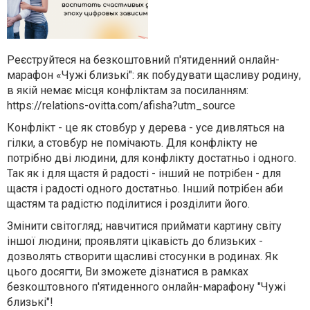
Реєструйтеся на безкоштовний п'ятиденний онлайн-
марафон «Чужі близькі": як побудувати щасливу родину,
в якій немає місця конфліктам за посиланням:
https://relations-ovitta.com/afisha?utm_source
Конфлікт - це як стовбур у дерева - усе дивляться на
гілки, а стовбур не помічають. Для конфлікту не
потрібно дві людини, для конфлікту достатньо і одного.
Так як і для щастя й радості - інший не потрібен - для
щастя і радості одного достатньо. Інший потрібен аби
щастям та радістю поділитися і розділити його.
Змінити світогляд; навчитися приймати картину світу
іншої людини; проявляти цікавість до близьких -
дозволять створити щасливі стосунки в родинах. Як
цього досягти, Ви зможете дізнатися в рамках
безкоштовного п'ятиденного онлайн-марафону "Чужі
близькі"! ️