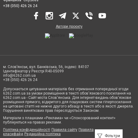
Франшиза "CitySites"
+38 (050) 426 26 24
Автори проєкту
м. Слов’янськ, вул. Банківська, 56, індекс: 84107
Ідентифікатор у Реєстрі R40-05099
info@6262.com.ua
+38 (050) 426 26 24
Допускається цитування матеріалів без отримання попередньої згоди
6262.com.ua за умови розміщення в тексті обов'язкового посилання на
6262.com.ua - Сайт міста Слов'янська. Для інтернет-видань обов'язкове
розміщення прямого, відкритого для пошукових систем гіперпосилання
на цитовані статті не нижче другого абзацу в тексті або в якості джерела.
Порушення виняткових прав переслідується Законом.
Матеріали з плашками «Реклама» чи «Спонсорований контент»
публікуються на правах реклами.
Політика конфіденційності
Правила сайту
Правила
класифайд
Редакційна політика
Фільтри