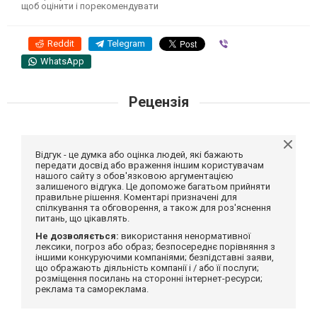
щоб оцінити і порекомендувати
Reddit
Telegram
Viber
WhatsApp
Рецензія
Відгук - це думка або оцінка людей, які бажають
передати досвід або враження іншим користувачам
нашого сайту з обов'язковою аргументацією
залишеного відгука. Це допоможе багатьом прийняти
правильне рішення. Коментарі призначені для
спілкування та обговорення, а також для роз'яснення
питань, що цікавлять.
Не дозволяється:
використання ненормативної
лексики, погроз або образ; безпосереднє порівняння з
іншими конкуруючими компаніями; безпідставні заяви,
що ображають діяльність компанії і / або її послуги;
розміщення посилань на сторонні інтернет-ресурси;
реклама та самореклама.