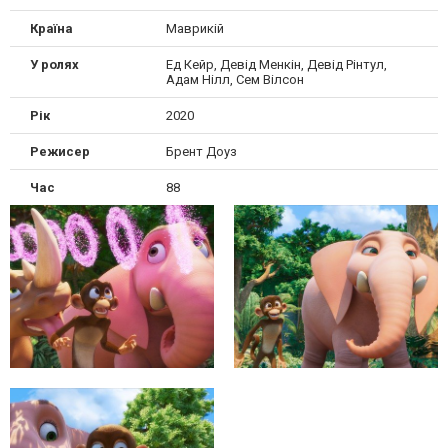
Країна
Маврикій
У ролях
Ед Кейр, Девід Менкін, Девід Рінтул,
Адам Нілл, Сем Вілсон
Рік
2020
Режисер
Брент Доуз
Час
88