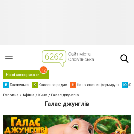
12
Наші спецпроєкти
Б
Бложенька
К
Классное радио
Н
Налоговая информирует
Ю
Юс
Головна
Афіша
Кино
Галас джунглів
Галас джунглів