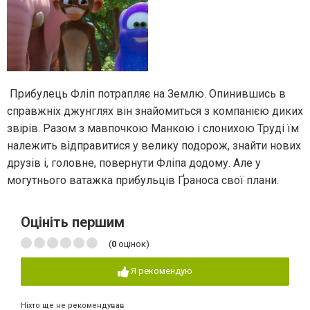
Прибулець Фліп потрапляє на Землю. Опинившись в
справжніх джунглях він знайомиться з компанією диких
звірів. Разом з мавпочкою Манкою і слонихою Труді їм
належить відправитися у велику подорож, знайти нових
друзів і, головне, повернути Фліпа додому. Але у
могутнього ватажка прибульців Ґраноса свої плани.
Оцініть першим
(
0
оцінок)
Я рекомендую
Ніхто ще не рекомендував