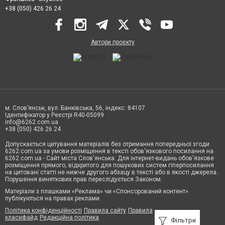
+38 (050) 426 26 24
Автори проєкту
м. Слов’янськ, вул. Банківська, 56, індекс: 84107
Ідентифікатор у Реєстрі R40-05099
info@6262.com.ua
+38 (050) 426 26 24
Допускається цитування матеріалів без отримання попередньої згоди
6262.com.ua за умови розміщення в тексті обов'язкового посилання на
6262.com.ua - Сайт міста Слов'янська. Для інтернет-видань обов'язкове
розміщення прямого, відкритого для пошукових систем гіперпосилання
на цитовані статті не нижче другого абзацу в тексті або в якості джерела.
Порушення виняткових прав переслідується Законом.
Матеріали з плашками «Реклама» чи «Спонсорований контент»
публікуються на правах реклами.
Політика конфіденційності
Правила сайту
Правила
класифайд
Редакційна політика
Фільтри