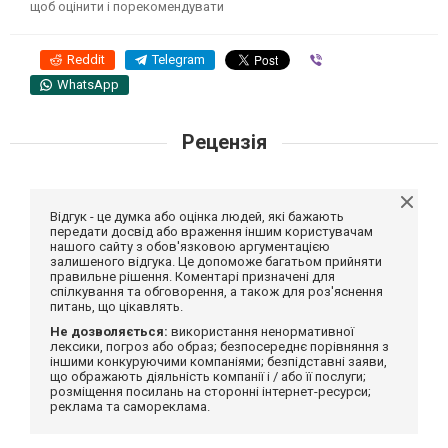
щоб оцінити і порекомендувати
Reddit
Telegram
Viber
WhatsApp
Рецензія
Відгук - це думка або оцінка людей, які бажають
передати досвід або враження іншим користувачам
нашого сайту з обов'язковою аргументацією
залишеного відгука. Це допоможе багатьом прийняти
правильне рішення. Коментарі призначені для
спілкування та обговорення, а також для роз'яснення
питань, що цікавлять.
Не дозволяється:
використання ненормативної
лексики, погроз або образ; безпосереднє порівняння з
іншими конкуруючими компаніями; безпідставні заяви,
що ображають діяльність компанії і / або її послуги;
розміщення посилань на сторонні інтернет-ресурси;
реклама та самореклама.