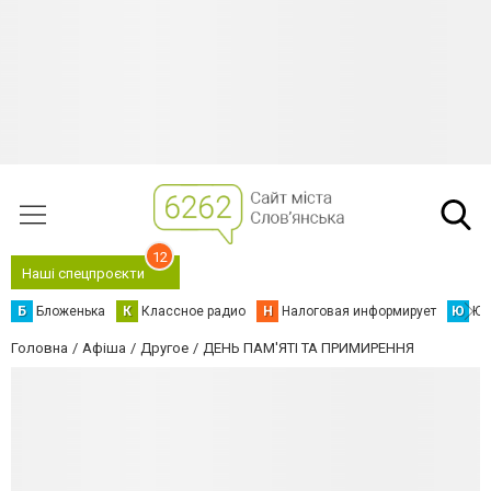
12
Наші спецпроєкти
Б
Бложенька
К
Классное радио
Н
Налоговая информирует
Ю
Юс
Головна
Афіша
Другое
ДЕНЬ ПАМ'ЯТІ ТА ПРИМИРЕННЯ